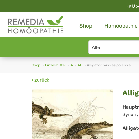
🌿
Üb
Shop
Homöopathie
Search
type
Shop
Einzelmittel
A
AL
Alligator mississippiensis
zurück
All
Alli
mis
Haupt
Synony
Alligat