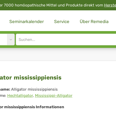
er 7000 homöopathische Mittel und Produkte direkt vom
Herste
Seminarkalender
Service
Über Remedia
Site
search
input
igator
gator mississippiensis
sissippiensis
name:
Alligator mississippiensis
me:
Hechtalligator
,
Mississippi-Alligator
or mississippiensis Informationen