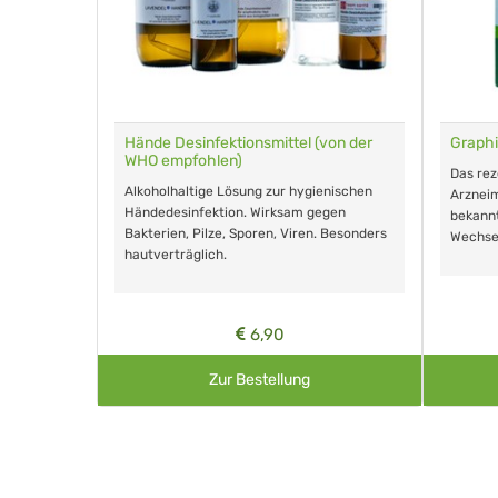
für Tiere
Hände Desinfektionsmittel (von der
Graphi
WHO empfohlen)
m Eingeben.
Das re
Alkoholhaltige Lösung zur hygienischen
Arzneim
Händedesinfektion. Wirksam gegen
nd ohne
bekann
Bakterien, Pilze, Sporen, Viren. Besonders
Wechse
hautverträglich.
6,90
Zur Bestellung