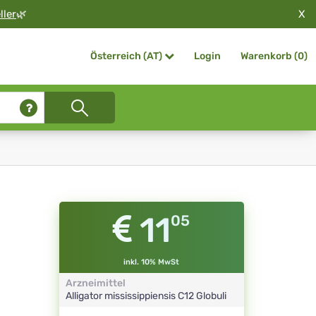
X
ller
🌿
Login
Warenkorb (
0
)
Österreich (AT)
11
05
inkl. 10% MwSt
Arzneimittel
Alligator mississippiensis
C12
Globuli