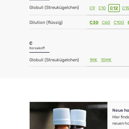
Globuli (Streukügelchen)
C9
C10
C12
C1
Dilution (flüssig)
C30
C60
C100
C
Korsakoff
Globuli (Streukügelchen)
1MK
10MK
Neue ho
Hier find
neuen ho