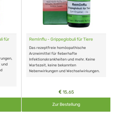
i für
RemInflu - Grippeglobuli für Tiere
Dr. Haus
sensitiv
Das rezeptfreie homöopathische
Schonende
Arzneimittel für fieberhafte
rungen,
Zähnen, au
Infektionskrankheiten und mehr. Keine
t und
Wartezeit, keine bekannten
nd
Nebenwirkungen und Wechselwirkungen.
15,65
Zur Bestellung