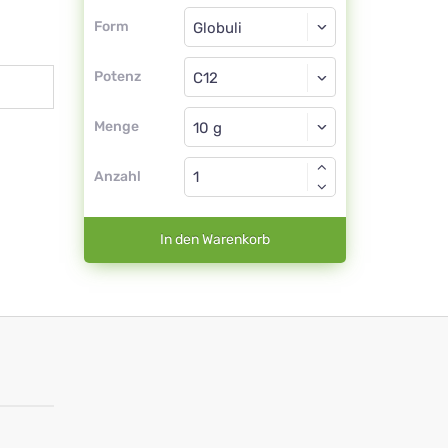
Form
Form
Globuli
Potenz
C12
Globuli
Menge
Anzahl
In den Warenkorb