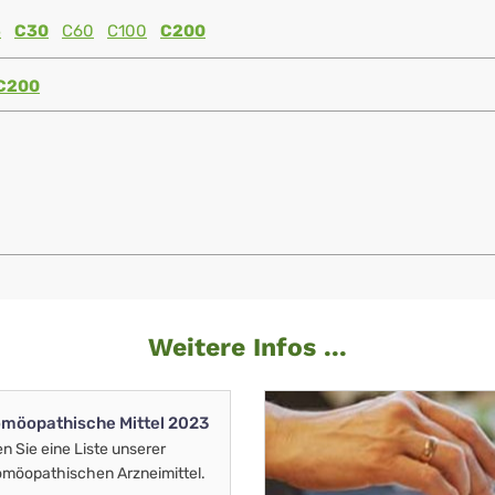
5
C30
C60
C100
C200
C200
Weitere Infos ...
möopathische Mittel 2023
en Sie eine Liste unserer
möopathischen Arzneimittel.