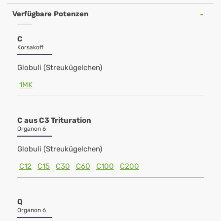
Verfügbare Potenzen
C
Korsakoff
Globuli (Streukügelchen)
1MK
C aus C3 Trituration
Organon 6
Globuli (Streukügelchen)
C12
C15
C30
C60
C100
C200
Q
Organon 6