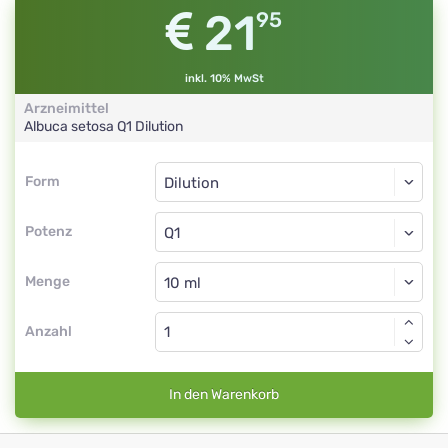
21
95
inkl. 10% MwSt
Arzneimittel
Albuca setosa
Q1
Dilution
Form
Form
Dilution
Potenz
Q1
Dilution
Menge
Anzahl
In den Warenkorb