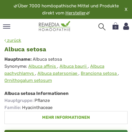
🌿
Über 7000 homöopathische Mittel und Produkte
X
direkt vom
Hersteller
🌿
0
pand
zurück
rache
Albuca setosa
pand
Albuca
Hauptname:
Albuca setosa
op
Synonyme:
Albuca affinis
,
Albuca baurii
,
Albuca
setosa
pand
pachychlamys
,
Albuca patersoniae
,
Branciona setosa
,
möopathie
Ornithogalum setosum
Albuca setosa Informationen
pand
Hauptgruppe
:
Pflanze
rvice
Familie
:
Hyacinthaceae
pand
MEHR INFORMATIONEN
er
media