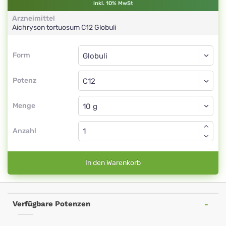
inkl. 10% MwSt
Arzneimittel
Aichryson tortuosum
C12
Globuli
Form
Form
Globuli
Potenz
C12
Globuli
Menge
Anzahl
In den Warenkorb
Verfügbare Potenzen