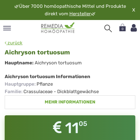
🌿
Über 7000 homöopathische Mittel und Produkte
X
direkt vom
Hersteller
🌿
0
pand
zurück
rache
Aichryson tortuosum
pand
Aichryson
Hauptname:
Aichryson tortuosum
op
tortuosum
pand
Aichryson tortuosum Informationen
möopathie
Hauptgruppe
:
Pflanze
Familie
:
Crassulaceae - Dickblattgewächse
MEHR INFORMATIONEN
pand
rvice
pand
11
05
er
media