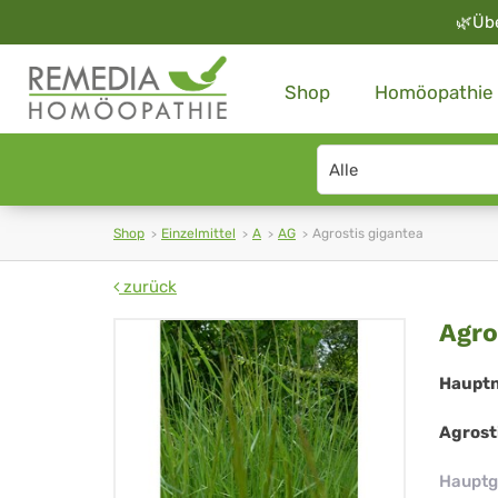
🌿
Üb
Shop
Homöopathie
Search
type
Shop
Einzelmittel
A
AG
Agrostis gigantea
zurück
Agr
Agro
gig
Haupt
Agrost
Hauptg