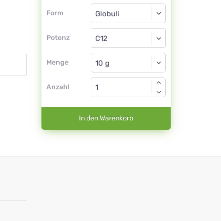
Form
Form
Globuli
Potenz
C12
Globuli
Menge
Anzahl
In den Warenkorb