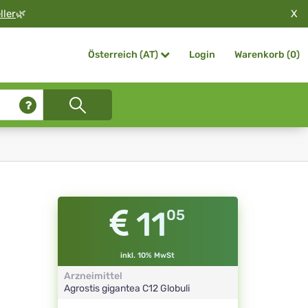
X
ller
🌿
Login
Warenkorb (
0
)
Österreich (AT)
11
05
inkl. 10% MwSt
Arzneimittel
Agrostis gigantea
C12
Globuli