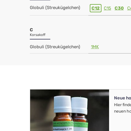
Globuli (Streukügelchen)
C12
C15
C30
C
C
Korsakoff
Globuli (Streukügelchen)
1MK
Neue ho
Hier find
neuen ho