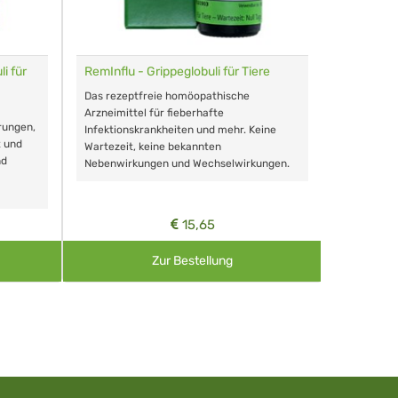
i für
RemInflu - Grippeglobuli für Tiere
Dr. Haus
sensitiv
Das rezeptfreie homöopathische
Schonende
Arzneimittel für fieberhafte
rungen,
Zähnen, au
Infektionskrankheiten und mehr. Keine
t und
Wartezeit, keine bekannten
nd
Nebenwirkungen und Wechselwirkungen.
15,65
Zur Bestellung