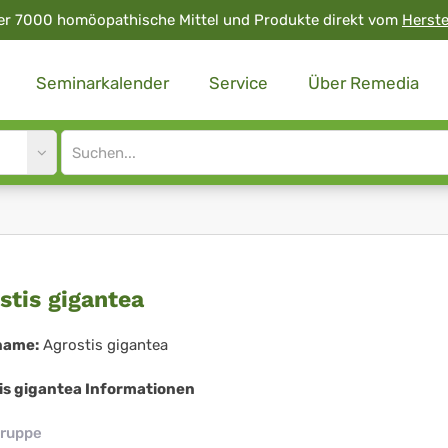
er 7000 homöopathische Mittel und Produkte direkt vom
Herste
Seminarkalender
Service
Über Remedia
Site
search
input
ostis
stis gigantea
antea
name:
Agrostis gigantea
is gigantea Informationen
ruppe