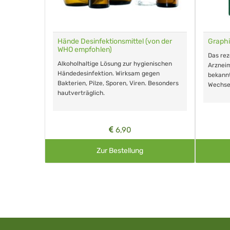
für Tiere
Hände Desinfektionsmittel (von der
Graphi
WHO empfohlen)
m Eingeben.
Das re
Alkoholhaltige Lösung zur hygienischen
Arzneim
Händedesinfektion. Wirksam gegen
nd ohne
bekann
Bakterien, Pilze, Sporen, Viren. Besonders
Wechse
hautverträglich.
6,90
Zur Bestellung