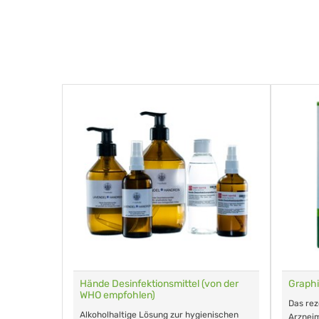
für Tiere
Hände Desinfektionsmittel (von der
Graphi
WHO empfohlen)
m Eingeben.
Das re
Alkoholhaltige Lösung zur hygienischen
Arzneim