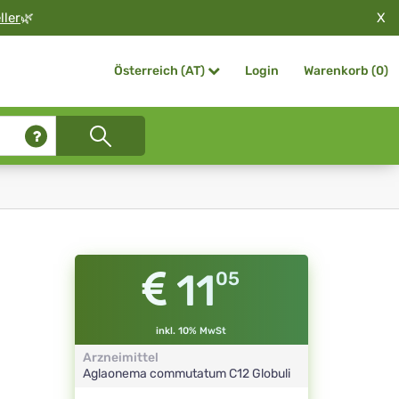
X
ller
🌿
Login
Warenkorb (
0
)
Österreich (AT)
11
05
inkl. 10% MwSt
Arzneimittel
Aglaonema commutatum
C12
Globuli