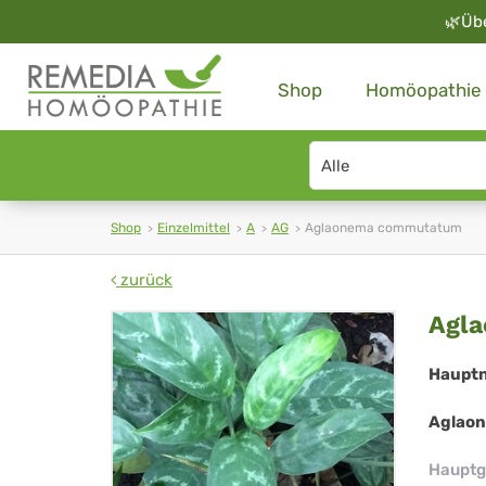
🌿
Üb
Shop
Homöopathie
Search
type
Shop
Einzelmittel
A
AG
Aglaonema commutatum
zurück
Ag
Agl
co
Haupt
Aglao
Hauptg