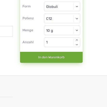
Form
Form
Globuli
Potenz
C12
Globuli
Menge
Anzahl
In den Warenkorb