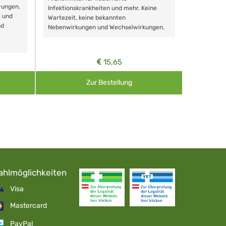
rungen,
Zähnen, au
Infektionskrankheiten und mehr. Keine
t und
Wartezeit, keine bekannten
nd
Nebenwirkungen und Wechselwirkungen.
15,65
Zur Bestellung
ahlmöglichkeiten
Visa
Mastercard
PayPal