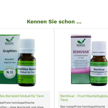
Kennen Sie schon ...
tes RemaVet Globuli für Tiere
RemOvar - Fruchtbarkeitsglobul
Tiere
zeptfreie homöopathische
Das rezeptfreie homöopathische
ittel – ohne Wartezeit und ohne