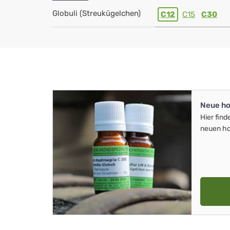
Globuli (Streukügelchen)
C12
C15
C30
Neue ho
Hier find
neuen ho