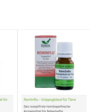
i für
RemInflu - Grippeglobuli für Tiere
Dr. Haus
sensitiv
Das rezeptfreie homöopathische
Schonende
Arzneimittel für fieberhafte