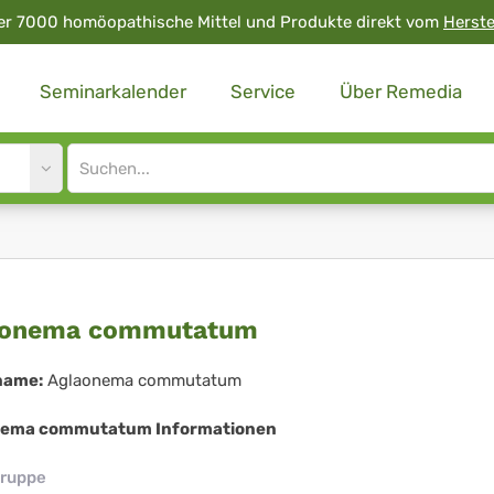
er 7000 homöopathische Mittel und Produkte direkt vom
Herste
Seminarkalender
Service
Über Remedia
Site
search
input
laonema
aonema commutatum
mmutatum
name:
Aglaonema commutatum
nema commutatum Informationen
ruppe