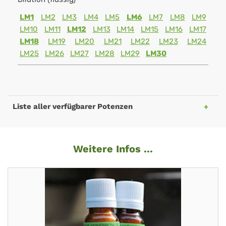
LM1
LM2
LM3
LM4
LM5
LM6
LM7
LM8
LM9
LM10
LM11
LM12
LM13
LM14
LM15
LM16
LM17
LM18
LM19
LM20
LM21
LM22
LM23
LM24
LM25
LM26
LM27
LM28
LM29
LM30
Liste aller verfügbarer Potenzen
Weitere Infos ...