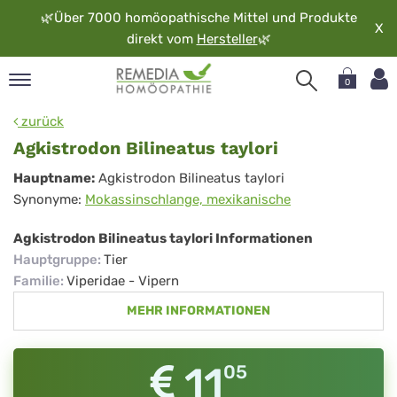
🌿
Über 7000 homöopathische Mittel und Produkte
X
direkt vom
Hersteller
🌿
0
pand
zurück
rache
Agkistrodon Bilineatus taylori
pand
Agkistrodon
Hauptname:
Agkistrodon Bilineatus taylori
op
Synonyme:
Mokassinschlange, mexikanische
Bilineatus
pand
möopathie
taylori
Agkistrodon Bilineatus taylori Informationen
Hauptgruppe
:
Tier
Familie
:
Viperidae - Vipern
pand
MEHR INFORMATIONEN
rvice
pand
er
11
05
media