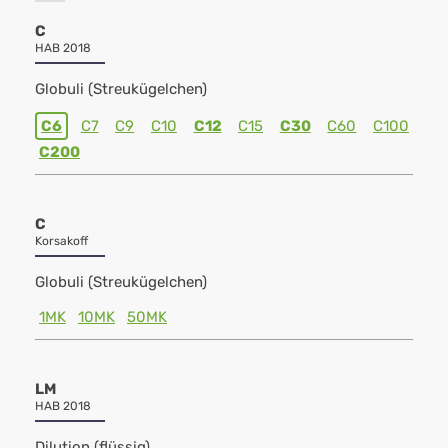
C
HAB 2018
Globuli (Streukügelchen)
C6
C7
C9
C10
C12
C15
C30
C60
C100
C200
C
Korsakoff
Globuli (Streukügelchen)
1MK
10MK
50MK
LM
HAB 2018
Dilution (flüssig)