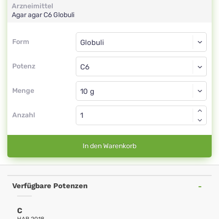
Arzneimittel
Agar agar
C6
Globuli
Form
Form
Globuli
Potenz
C6
Globuli
Menge
Anzahl
In den Warenkorb
Verfügbare Potenzen
C