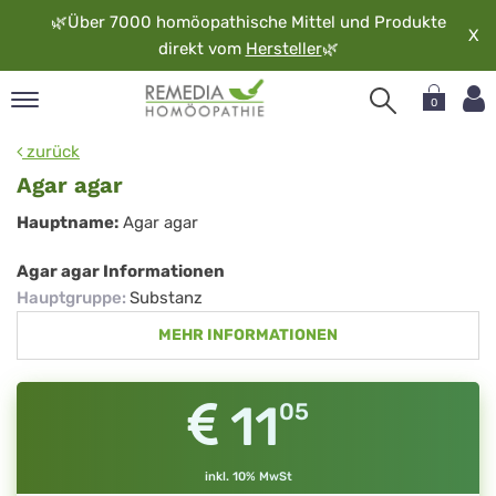
🌿
Über 7000 homöopathische Mittel und Produkte
X
direkt vom
Hersteller
🌿
0
pand
zurück
rache
Agar agar
pand
Agar
Hauptname:
Agar agar
op
agar
pand
Agar agar Informationen
möopathie
Hauptgruppe
:
Substanz
MEHR INFORMATIONEN
pand
rvice
11
05
pand
er
media
inkl. 10% MwSt