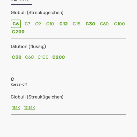
HAB 2018
Globuli (Streukügelchen)
C6
C7
C9
C10
C12
C15
C30
C60
C100
C200
Dilution (flüssig)
C30
C60
C100
C200
C
Korsakoff
Globuli (Streukügelchen)
1MK
10MK