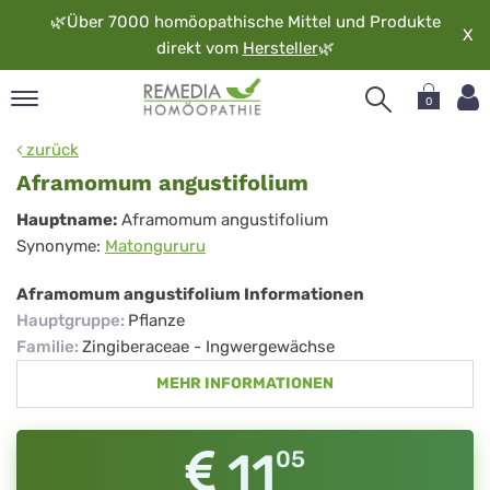
🌿
Über 7000 homöopathische Mittel und Produkte
X
direkt vom
Hersteller
🌿
0
pand
zurück
rache
Aframomum angustifolium
pand
Aframomum
Hauptname:
Aframomum angustifolium
op
Synonyme:
Matongururu
angustifolium
pand
möopathie
Aframomum angustifolium Informationen
Hauptgruppe
:
Pflanze
Familie
:
Zingiberaceae - Ingwergewächse
pand
MEHR INFORMATIONEN
rvice
pand
er
11
05
media