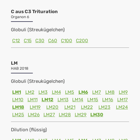
C aus C3 Trituration
Organon 6
Globuli (Streukügelchen)
C12
C15
C30
C60
C100
C200
LM
HAB 2018
Globuli (Streukügelchen)
LM1
LM2
LM3
LM4
LM5
LM6
LM7
LM8
LM9
LM10
LM11
LM12
LM13
LM14
LM15
LM16
LM17
LM18
LM19
LM20
LM21
LM22
LM23
LM24
LM25
LM26
LM27
LM28
LM29
LM30
Dilution (flüssig)