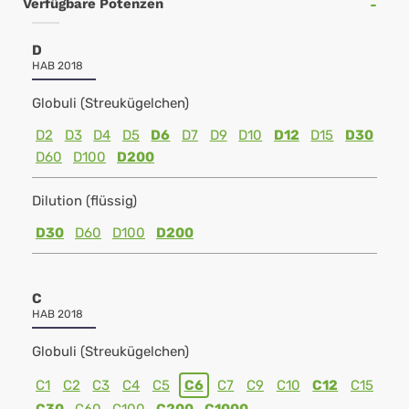
Verfügbare Potenzen
D
HAB 2018
Globuli (Streukügelchen)
D2
D3
D4
D5
D6
D7
D9
D10
D12
D15
D30
D60
D100
D200
Dilution (flüssig)
D30
D60
D100
D200
C
HAB 2018
Globuli (Streukügelchen)
C1
C2
C3
C4
C5
C6
C7
C9
C10
C12
C15