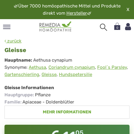
🌿
Über 7000 homöopathische Mittel und Produkte
X
direkt vom
Hersteller
🌿
0
pand
zurück
rache
Gleisse
pand
Gleisse
Hauptname:
Aethusa cynapium
op
Synonyme:
Aethusa
,
Coriandrum cynapium
,
Fool´s Parsley
,
pand
Gartenschierling
,
Gleisse
,
Hundspetersilie
möopathie
Gleisse Informationen
Hauptgruppe
:
Pflanze
pand
Familie
:
Apiaceae - Doldenblütler
rvice
MEHR INFORMATIONEN
pand
er
media
05