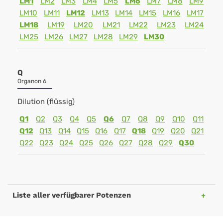
LM1
LM2
LM3
LM4
LM5
LM6
LM7
LM8
LM9
LM10
LM11
LM12
LM13
LM14
LM15
LM16
LM17
LM18
LM19
LM20
LM21
LM22
LM23
LM24
LM25
LM26
LM27
LM28
LM29
LM30
Q
Organon 6
Dilution (flüssig)
Q1
Q2
Q3
Q4
Q5
Q6
Q7
Q8
Q9
Q10
Q11
Q12
Q13
Q14
Q15
Q16
Q17
Q18
Q19
Q20
Q21
Q22
Q23
Q24
Q25
Q26
Q27
Q28
Q29
Q30
Liste aller verfügbarer Potenzen