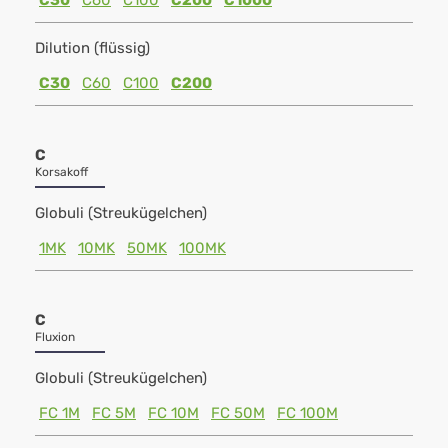
C30
C60
C100
C200
C1000
Dilution (flüssig)
C30
C60
C100
C200
C
Korsakoff
Globuli (Streukügelchen)
1MK
10MK
50MK
100MK
C
Fluxion
Globuli (Streukügelchen)
FC 1M
FC 5M
FC 10M
FC 50M
FC 100M