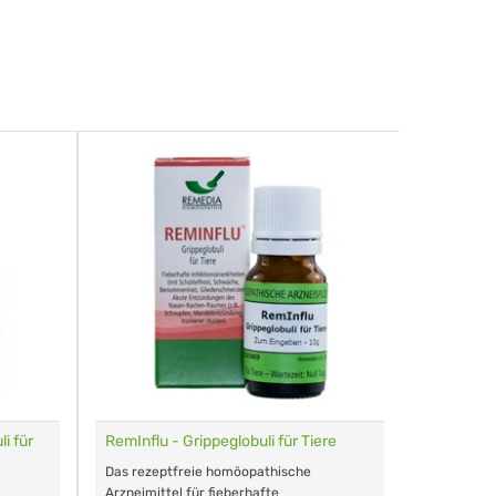
i für
RemInflu - Grippeglobuli für Tiere
Dr. Haus
sensitiv
Das rezeptfreie homöopathische
Schonende
Arzneimittel für fieberhafte