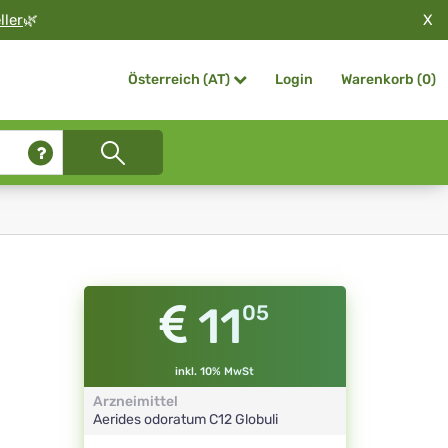
X
ller
🌿
Login
Warenkorb (
0
)
Österreich (AT)
11
05
inkl. 10% MwSt
Arzneimittel
Aerides odoratum
C12
Globuli