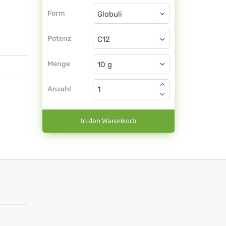
Form
Form
Globuli
Potenz
C12
Globuli
Menge
Anzahl
In den Warenkorb