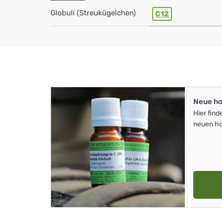
Globuli (Streukügelchen)
C12
Neue ho
Hier find
neuen ho