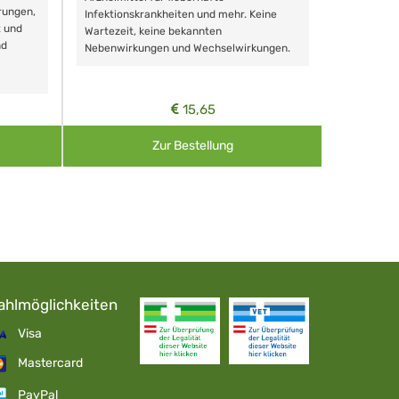
rungen,
Zähnen, au
Infektionskrankheiten und mehr. Keine
t und
Wartezeit, keine bekannten
nd
Nebenwirkungen und Wechselwirkungen.
15,65
Zur Bestellung
ahlmöglichkeiten
Visa
Mastercard
PayPal