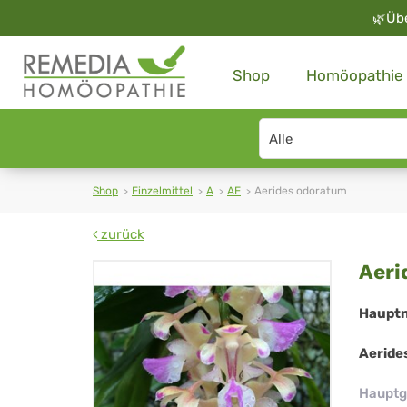
🌿
Üb
Shop
Homöopathie
Search
type
Shop
Einzelmittel
A
AE
Aerides odoratum
zurück
Aer
Aeri
od
Haupt
Aeride
Hauptg