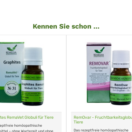
Kennen Sie schon ...
tes RemaVet Globuli für Tiere
RemOvar - Fruchtbarkeitsglobul
Tiere
zeptfreie homöopathische
Das rezeptfreie homöopathische
ittel – ohne Wartezeit und ohne