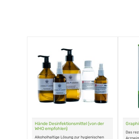
für Tiere
Hände Desinfektionsmittel (von der
Graphi
WHO empfohlen)
m Eingeben.
Das re
Alkoholhaltige Lösung zur hygienischen
Arzneim