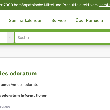
er 7000 homöopathische Mittel und Produkte direkt vom
Herste
Seminarkalender
Service
Über Remedia
Site
search
input
ides
des odoratum
oratum
name:
Aerides odoratum
s odoratum Informationen
ruppe