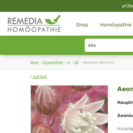
🌿
Üb
Shop
Homöopathie
Search
type
Shop
Einzelmittel
A
AE
Aeonium decorum
zurück
Ae
Aeo
de
Haupt
Aeoniu
Hauptg