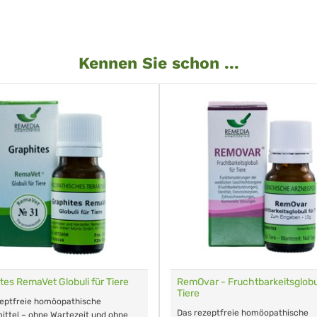
Kennen Sie schon ...
tes RemaVet Globuli für Tiere
RemOvar - Fruchtbarkeitsglobul
Tiere
zeptfreie homöopathische
Das rezeptfreie homöopathische
ittel – ohne Wartezeit und ohne