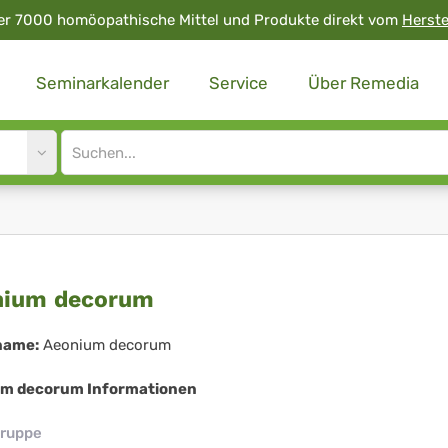
er 7000 homöopathische Mittel und Produkte direkt vom
Herste
Seminarkalender
Service
Über Remedia
Site
search
input
onium
nium decorum
corum
name:
Aeonium decorum
m decorum Informationen
ruppe