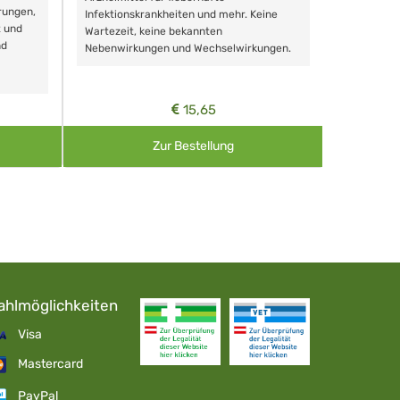
rungen,
Zähnen, au
Infektionskrankheiten und mehr. Keine
t und
Wartezeit, keine bekannten
nd
Nebenwirkungen und Wechselwirkungen.
15,65
Zur Bestellung
ahlmöglichkeiten
Visa
Mastercard
PayPal