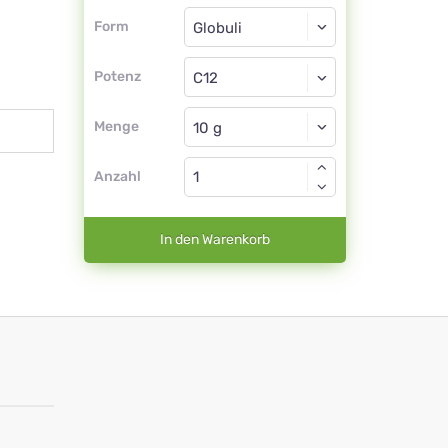
Form
Form
Globuli
Potenz
C12
Globuli
Menge
Anzahl
In den Warenkorb