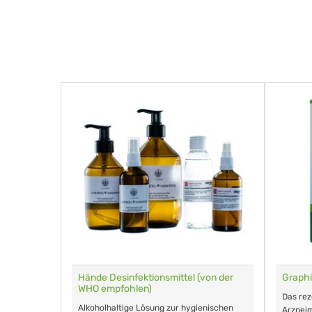
für Tiere
Hände Desinfektionsmittel (von der
Graphi
WHO empfohlen)
m Eingeben.
Das re
Alkoholhaltige Lösung zur hygienischen
Arzneim