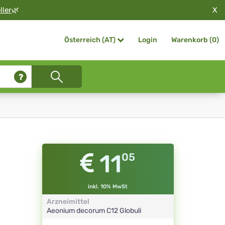
X
ller
🌿
Login
Warenkorb (
0
)
Österreich (AT)
11
05
inkl. 10% MwSt
Arzneimittel
Aeonium decorum
C12
Globuli