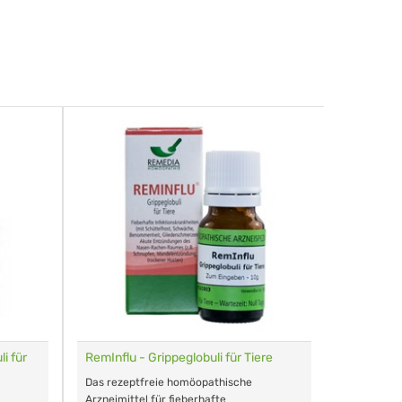
i für
RemInflu - Grippeglobuli für Tiere
Dr. Haus
sensitiv
Das rezeptfreie homöopathische
Schonende
Arzneimittel für fieberhafte