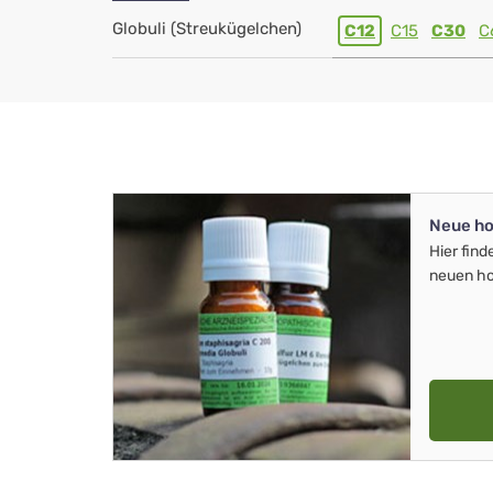
Globuli (Streukügelchen)
C12
C15
C30
C
Neue ho
Hier find
neuen ho