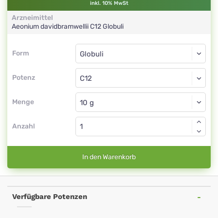
inkl. 10% MwSt
Arzneimittel
Aeonium davidbramwellii
C12
Globuli
Form
Form
Globuli
Potenz
C12
Globuli
Menge
Anzahl
In den Warenkorb
Verfügbare Potenzen