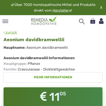
🌿
Über 7000 homöopathische Mittel und Produkte
X
direkt vom
Hersteller
🌿
0
pand
zurück
rache
Aeonium davidbramwellii
pand
Aeonium
Hauptname:
Aeonium davidbramwellii
op
davidbramwellii
pand
Aeonium davidbramwellii Informationen
möopathie
Hauptgruppe
:
Pflanze
Familie
:
Crassulaceae - Dickblattgewächse
MEHR INFORMATIONEN
pand
rvice
pand
11
05
er
media