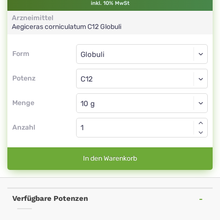
inkl. 10% MwSt
Arzneimittel
Aegiceras corniculatum
C12
Globuli
Form
Form
Globuli
Potenz
C12
Globuli
Menge
Anzahl
In den Warenkorb
Verfügbare Potenzen