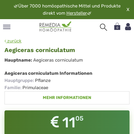
🌿
Über 7000 homöopathische Mittel und Produkte
X
direkt vom
Hersteller
🌿
0
pand
zurück
rache
Aegiceras corniculatum
pand
Aegiceras
Hauptname:
Aegiceras corniculatum
op
corniculatum
pand
Aegiceras corniculatum Informationen
möopathie
Hauptgruppe
:
Pflanze
Familie
:
Primulaceae
MEHR INFORMATIONEN
pand
rvice
pand
11
05
er
media