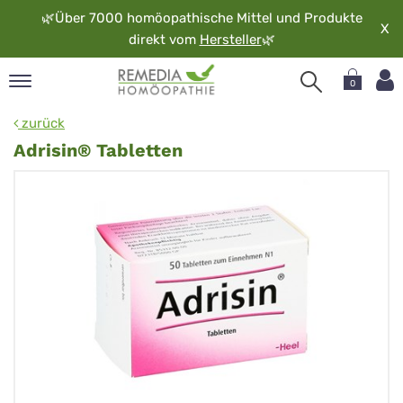
🌿
Über 7000 homöopathische Mittel und Produkte
X
direkt vom
Hersteller
🌿
0
pand
zurück
rache
Adrisin® Tabletten
pand
op
pand
möopathie
pand
rvice
pand
er
media