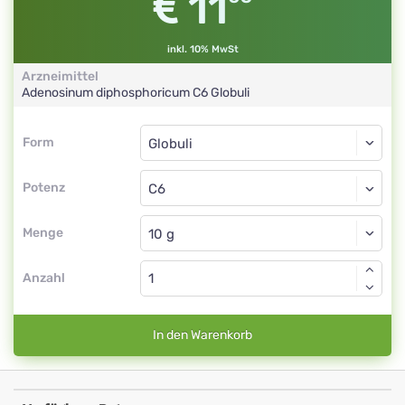
11
inkl. 10% MwSt
Arzneimittel
Adenosinum diphosphoricum
C6
Globuli
Form
Form
Globuli
Potenz
C6
Globuli
Menge
Anzahl
In den Warenkorb