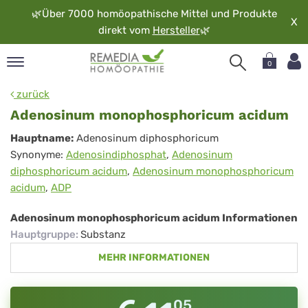
🌿
Über 7000 homöopathische Mittel und Produkte
X
direkt vom
Hersteller
🌿
0
pand
zurück
rache
Adenosinum monophosphoricum acidum
pand
Adenosinum
Hauptname:
Adenosinum diphosphoricum
op
Synonyme:
Adenosindiphosphat
,
Adenosinum
monophosphoricum
pand
diphosphoricum acidum
,
Adenosinum monophosphoricum
möopathie
acidum
acidum
,
ADP
Adenosinum monophosphoricum acidum Informationen
pand
Hauptgruppe
:
Substanz
rvice
MEHR INFORMATIONEN
pand
er
media
05