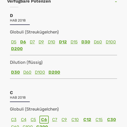
Verfügbare Potenzen
D
HAB 2018
Globuli (Streukügelchen)
D5
D6
D7
D9
D10
D12
D15
D30
D60
D100
D200
Dilution (flüssig)
D30
D60
D100
D200
C
HAB 2018
Globuli (Streukügelchen)
C3
C4
C5
C6
C7
C9
C10
C12
C15
C30