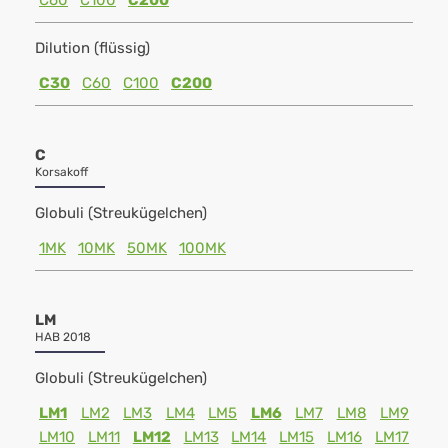
C60
C100
C200
Dilution (flüssig)
C30
C60
C100
C200
C
Korsakoff
Globuli (Streukügelchen)
1MK
10MK
50MK
100MK
LM
HAB 2018
Globuli (Streukügelchen)
LM1
LM2
LM3
LM4
LM5
LM6
LM7
LM8
LM9
LM10
LM11
LM12
LM13
LM14
LM15
LM16
LM17