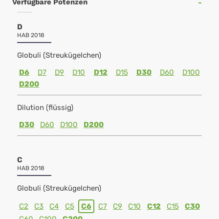
Verfügbare Potenzen
D
HAB 2018
Globuli (Streukügelchen)
D6
D7
D9
D10
D12
D15
D30
D60
D100
D200
Dilution (flüssig)
D30
D60
D100
D200
C
HAB 2018
Globuli (Streukügelchen)
C2
C3
C4
C5
C6
C7
C9
C10
C12
C15
C30