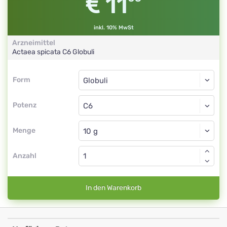
11
inkl. 10% MwSt
Arzneimittel
Actaea spicata
C6
Globuli
Form
Form
Globuli
Potenz
C6
Globuli
Menge
Anzahl
In den Warenkorb