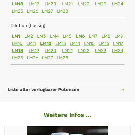
LM18
LM19
LM20
LM21
LM22
LM23
LM24
LM25
LM26
LM27
LM28
Dilution (flüssig)
LM1
LM2
LM3
LM4
LM5
LM6
LM7
LM8
LM9
LM10
LM11
LM12
LM13
LM14
LM15
LM16
LM17
LM18
LM19
LM20
LM21
LM22
LM23
LM24
LM25
LM26
LM27
LM28
Liste aller verfügbarer Potenzen
Weitere Infos ...