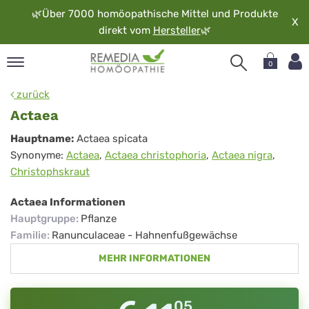
🌿
Über 7000 homöopathische Mittel und Produkte
X
direkt vom
Hersteller
🌿
0
pand
zurück
rache
Actaea
pand
Actaea
Hauptname:
Actaea spicata
op
Synonyme:
Actaea
,
Actaea christophoria
,
Actaea nigra
,
pand
Christophskraut
möopathie
Actaea Informationen
Hauptgruppe
:
Pflanze
pand
Familie
:
Ranunculaceae - Hahnenfußgewächse
rvice
MEHR INFORMATIONEN
pand
er
media
05