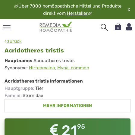
🌿
Über 7000 homöopathische Mittel und Produkte
X
direkt vom
Hersteller
🌿
0
pand
zurück
rache
Acridotheres tristis
pand
Acridotheres
Hauptname:
Acridotheres tristis
op
Synonyme:
Hirtenmaina
,
Myna, common
tristis
pand
möopathie
Acridotheres tristis Informationen
Hauptgruppe
:
Tier
Familie
:
Sturnidae
pand
MEHR INFORMATIONEN
rvice
pand
er
21
95
media