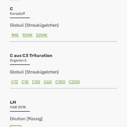
C
Korsakoff
Globuli (Streukügelchen)
1MK
10MK
50MK
C aus C3 Trituration
Organon 6
Globuli (Streukügelchen)
C12
C15
C30
C60
C100
C200
LM
HAB 2018
Dilution (flüssig)