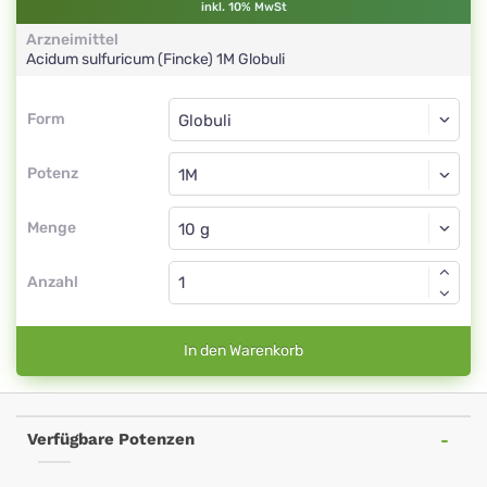
inkl. 10% MwSt
Arzneimittel
Acidum sulfuricum (Fincke)
1M
Globuli
Form
Form
Globuli
Potenz
1M
Globuli
Menge
Anzahl
In den Warenkorb
Verfügbare Potenzen