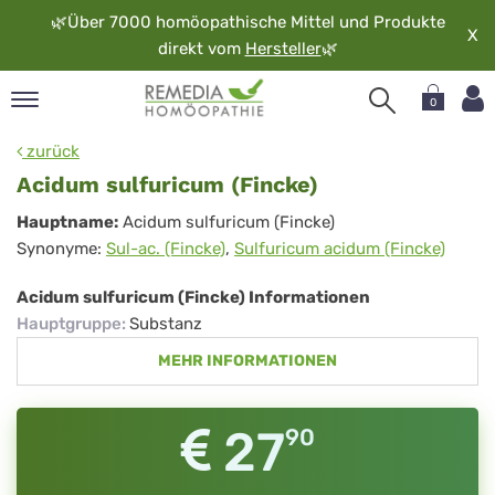
🌿
Über 7000 homöopathische Mittel und Produkte
X
direkt vom
Hersteller
🌿
0
pand
zurück
rache
Acidum sulfuricum (Fincke)
pand
Acidum
Hauptname:
Acidum sulfuricum (Fincke)
op
Synonyme:
Sul-ac. (Fincke)
,
Sulfuricum acidum (Fincke)
sulfuricum
pand
möopathie
(Fincke)
Acidum sulfuricum (Fincke) Informationen
Hauptgruppe
:
Substanz
MEHR INFORMATIONEN
pand
rvice
pand
27
90
er
media