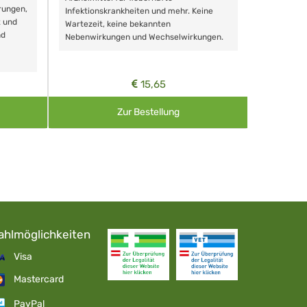
rungen,
Zähnen, au
Infektionskrankheiten und mehr. Keine
t und
Wartezeit, keine bekannten
nd
Nebenwirkungen und Wechselwirkungen.
15,65
Zur Bestellung
ahlmöglichkeiten
Visa
Mastercard
PayPal