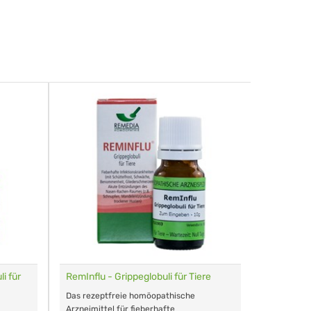
i für
RemInflu - Grippeglobuli für Tiere
Dr. Haus
sensitiv
Das rezeptfreie homöopathische
Schonende
Arzneimittel für fieberhafte