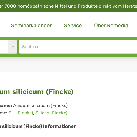
er 7000 homöopathische Mittel und Produkte direkt vom
Herste
Seminarkalender
Service
Über Remedia
Site
search
input
idum
um silicicum (Fincke)
icicum
name:
Acidum silicicum (Fincke)
me:
Sil. (Fincke)
,
Silicea (Fincke)
ncke)
 silicicum (Fincke) Informationen