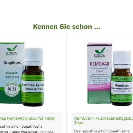
Kennen Sie schon ...
tes RemaVet Globuli für Tiere
RemOvar - Fruchtbarkeitsglobul
Tiere
zeptfreie homöopathische
Das rezeptfreie homöopathische
ittel – ohne Wartezeit und ohne