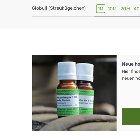
Globuli (Streukügelchen)
1M
10M
20M
4
Neue ho
Hier find
neuen ho