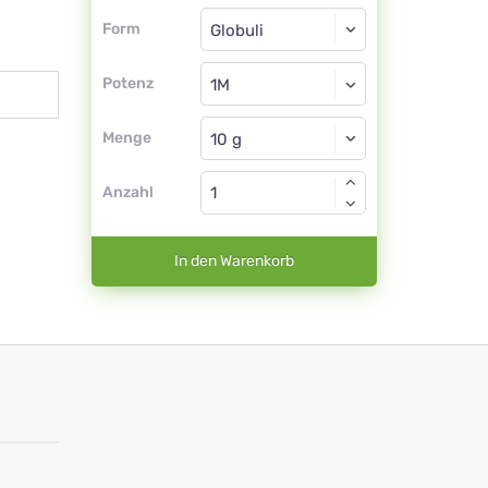
Form
Form
Globuli
Potenz
1M
Globuli
Menge
Anzahl
In den Warenkorb