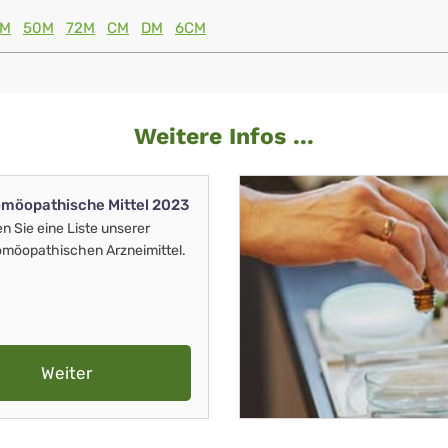
0M
50M
72M
CM
DM
6CM
Weitere Infos ...
möopathische Mittel 2023
en Sie eine Liste unserer
möopathischen Arzneimittel.
Weiter