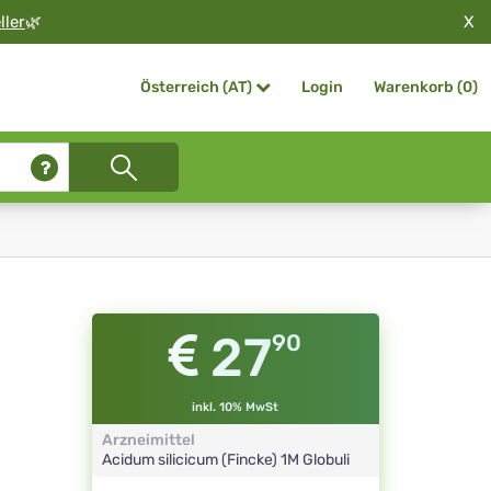
X
ller
🌿
Login
Warenkorb (
0
)
Österreich (AT)
27
90
inkl. 10% MwSt
Arzneimittel
Acidum silicicum (Fincke)
1M
Globuli