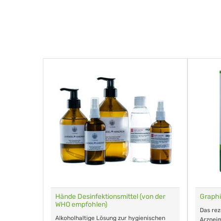
für Tiere
Hände Desinfektionsmittel (von der
Graphi
WHO empfohlen)
m Eingeben.
Das re
Alkoholhaltige Lösung zur hygienischen
Arzneim