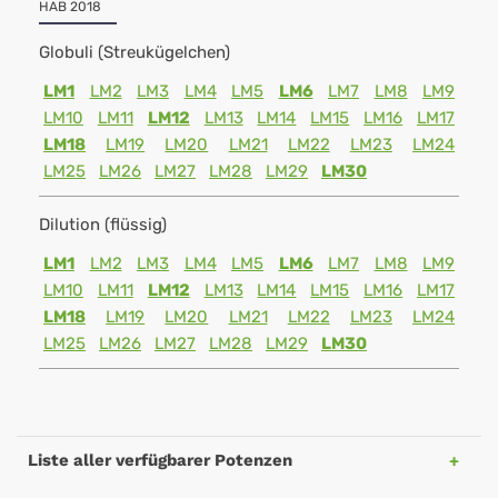
HAB 2018
Globuli (Streukügelchen)
LM1
LM2
LM3
LM4
LM5
LM6
LM7
LM8
LM9
LM10
LM11
LM12
LM13
LM14
LM15
LM16
LM17
LM18
LM19
LM20
LM21
LM22
LM23
LM24
LM25
LM26
LM27
LM28
LM29
LM30
Dilution (flüssig)
LM1
LM2
LM3
LM4
LM5
LM6
LM7
LM8
LM9
LM10
LM11
LM12
LM13
LM14
LM15
LM16
LM17
LM18
LM19
LM20
LM21
LM22
LM23
LM24
LM25
LM26
LM27
LM28
LM29
LM30
Liste aller verfügbarer Potenzen