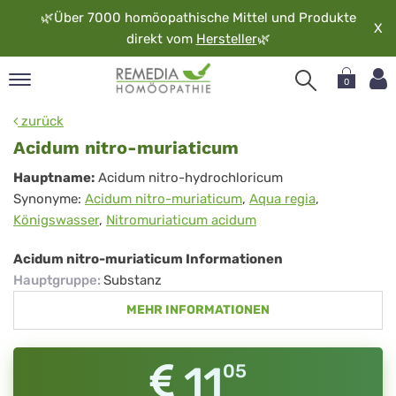
🌿
Über 7000 homöopathische Mittel und Produkte
X
direkt vom
Hersteller
🌿
0
pand
zurück
rache
Acidum nitro-muriaticum
pand
Acidum
Hauptname:
Acidum nitro-hydrochloricum
op
Synonyme:
Acidum nitro-muriaticum
,
Aqua regia
,
nitro-
pand
Königswasser
,
Nitromuriaticum acidum
möopathie
muriaticum
Acidum nitro-muriaticum Informationen
Hauptgruppe
:
Substanz
pand
MEHR INFORMATIONEN
rvice
pand
er
11
05
media