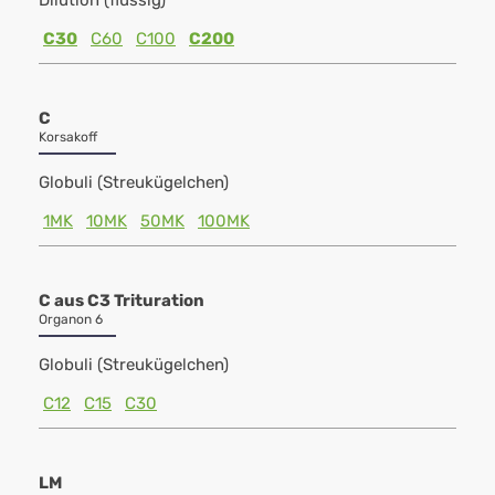
Dilution (flüssig)
C30
C60
C100
C200
C
Korsakoff
Globuli (Streukügelchen)
1MK
10MK
50MK
100MK
C aus C3 Trituration
Organon 6
Globuli (Streukügelchen)
C12
C15
C30
LM