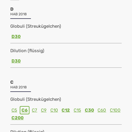
D
HAB 2018
Globuli (Streukügelchen)
D30
Dilution (flüssig)
D30
C
HAB 2018
Globuli (Streukügelchen)
C5
C6
C7
C9
C10
C12
C15
C30
C60
C100
C200