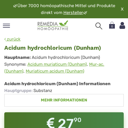
🌿
Über 7000 homöopathische Mittel und Produkte
X
direkt vom
Hersteller
🌿
0
pand
zurück
rache
Acidum hydrochloricum (Dunham)
pand
Acidum
Hauptname:
Acidum hydrochloricum (Dunham)
op
Synonyme:
Acidum muriaticum (Dunham)
,
Mur-ac.
hydrochloricum
pand
(Dunham)
,
Muriaticum acidum (Dunham)
möopathie
(Dunham)
Acidum hydrochloricum (Dunham) Informationen
Hauptgruppe
:
Substanz
pand
MEHR INFORMATIONEN
rvice
pand
er
27
90
media