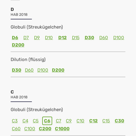
D
HAB 2018
Globuli (Streukügelchen)
D6
D7
D9
D10
D12
D15
D30
D60
D100
D200
Dilution (flüssig)
D30
D60
D100
D200
C
HAB 2018
Globuli (Streukügelchen)
C3
C4
C5
C6
C7
C9
C10
C12
C15
C30
C60
C100
C200
C1000