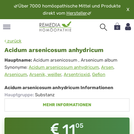
🌿
Über 7000 homöopathische Mittel und Produkte
X
direkt vom
Hersteller
🌿
0
pand
zurück
rache
Acidum arsenicosum anhydricum
pand
Acidum
Hauptname:
Acidum arsenicosum
, Arsenicum album
op
Synonyme:
Acidum arsenicosum anhydricum
,
Arsen
,
arsenicosum
pand
Arsenicum
,
Arsenik, weißer
,
Arsentrioxid
,
Gefion
möopathie
anhydricum
Acidum arsenicosum anhydricum Informationen
Hauptgruppe
:
Substanz
pand
MEHR INFORMATIONEN
rvice
pand
er
11
05
media