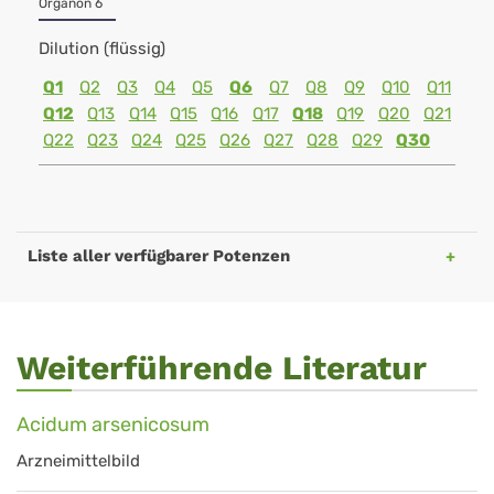
Organon 6
Dilution (flüssig)
Q1
Q2
Q3
Q4
Q5
Q6
Q7
Q8
Q9
Q10
Q11
Q12
Q13
Q14
Q15
Q16
Q17
Q18
Q19
Q20
Q21
Q22
Q23
Q24
Q25
Q26
Q27
Q28
Q29
Q30
Liste aller verfügbarer Potenzen
Weiterführende Literatur
Acidum arsenicosum
Arzneimittelbild