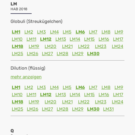
LM
HAB 2018
Globuli (Streukügelchen)
LM1
LM2
LM3
LM4
LM5
LM6
LM7
LM8
LM9
LM10
LM11
LM12
LM13
LM14
LM15
LM16
LM17
LM18
LM19
LM20
LM21
LM22
LM23
LM24
LM25
LM26
LM27
LM28
LM29
LM30
Dilution (flüssig)
mehr anzeigen
LM1
LM2
LM3
LM4
LM5
LM6
LM7
LM8
LM9
LM10
LM11
LM12
LM13
LM14
LM15
LM16
LM17
LM18
LM19
LM20
LM21
LM22
LM23
LM24
LM25
LM26
LM27
LM28
LM29
LM30
LM31
Q