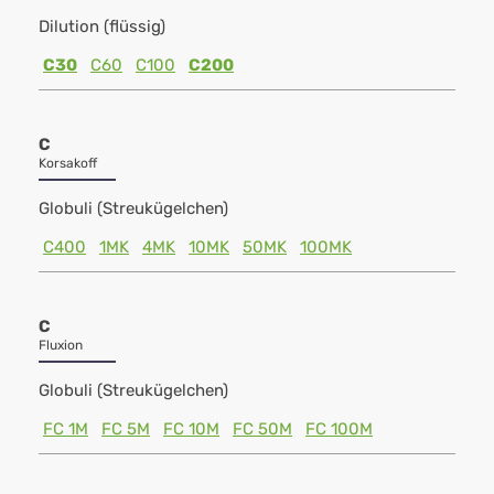
Dilution (flüssig)
C30
C60
C100
C200
C
Korsakoff
Globuli (Streukügelchen)
C400
1MK
4MK
10MK
50MK
100MK
C
Fluxion
Globuli (Streukügelchen)
FC 1M
FC 5M
FC 10M
FC 50M
FC 100M