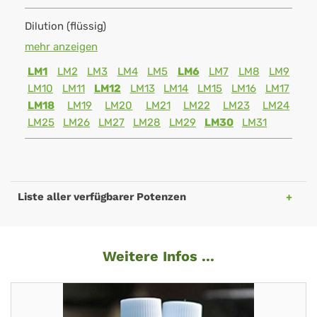
Dilution (flüssig)
mehr anzeigen
LM1
LM2
LM3
LM4
LM5
LM6
LM7
LM8
LM9
LM10
LM11
LM12
LM13
LM14
LM15
LM16
LM17
LM18
LM19
LM20
LM21
LM22
LM23
LM24
LM25
LM26
LM27
LM28
LM29
LM30
LM31
Liste aller verfügbarer Potenzen
Weitere Infos ...