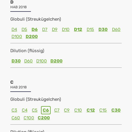
D
HAB 2018
Globuli (Streukügelchen)
D4
D5
D6
D7
D9
D10
D12
D15
D30
D60
D100
D200
Dilution (flüssig)
D30
D60
D100
D200
C
HAB 2018
Globuli (Streukügelchen)
C3
C4
C5
C6
C7
C9
C10
C12
C15
C30
C60
C100
C200