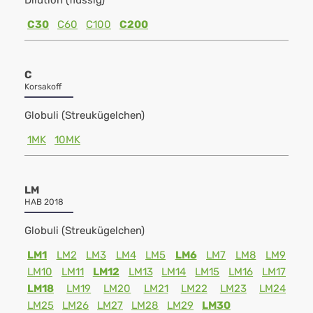
Dilution (flüssig)
C30
C60
C100
C200
C
Korsakoff
Globuli (Streukügelchen)
1MK
10MK
LM
HAB 2018
Globuli (Streukügelchen)
LM1
LM2
LM3
LM4
LM5
LM6
LM7
LM8
LM9
LM10
LM11
LM12
LM13
LM14
LM15
LM16
LM17
LM18
LM19
LM20
LM21
LM22
LM23
LM24
LM25
LM26
LM27
LM28
LM29
LM30