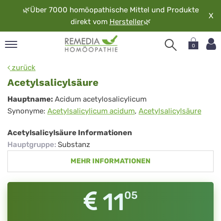
🌿
Über 7000 homöopathische Mittel und Produkte
X
direkt vom
Hersteller
🌿
0
pand
zurück
rache
Acetylsalicylsäure
pand
Acetylsalicylsäure
Hauptname:
Acidum acetylosalicylicum
op
Synonyme:
Acetylsalicylicum acidum
,
Acetylsalicylsäure
pand
möopathie
Acetylsalicylsäure Informationen
Hauptgruppe
:
Substanz
MEHR INFORMATIONEN
pand
rvice
pand
11
05
er
media