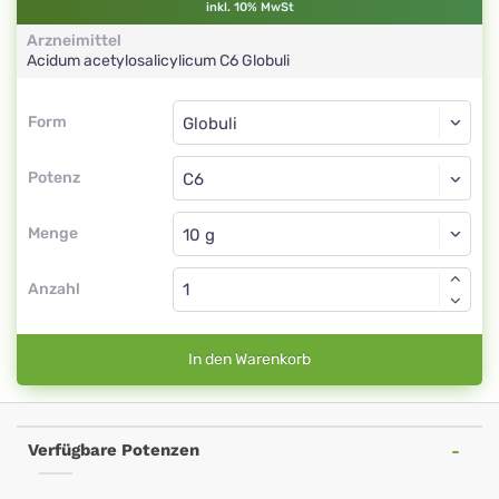
inkl. 10% MwSt
Arzneimittel
Acidum acetylosalicylicum
C6
Globuli
Form
Form
Globuli
Potenz
C6
Globuli
Menge
Anzahl
In den Warenkorb
Verfügbare Potenzen