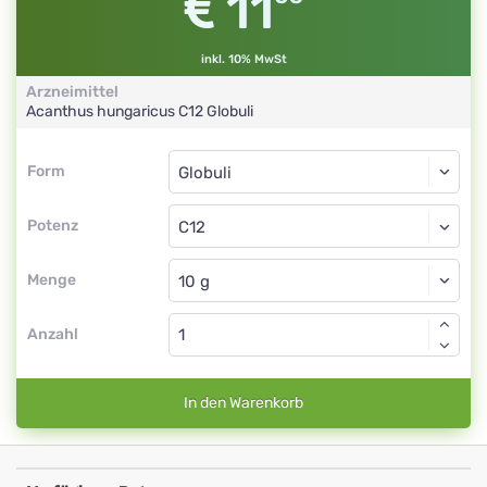
11
inkl. 10% MwSt
Arzneimittel
Acanthus hungaricus
C12
Globuli
Form
Form
Globuli
Potenz
C12
Globuli
Menge
Anzahl
In den Warenkorb