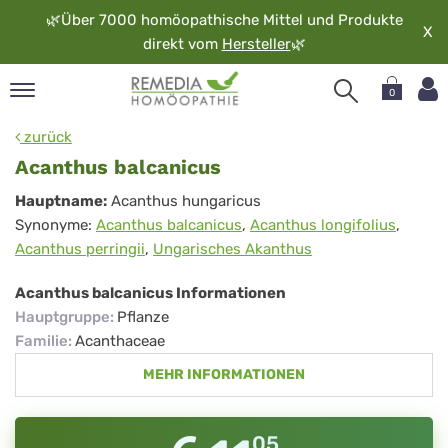
🌿
Über 7000 homöopathische Mittel und Produkte
X
direkt vom
Hersteller
🌿
0
pand
zurück
rache
Acanthus balcanicus
pand
Acanthus
Hauptname:
Acanthus hungaricus
op
Synonyme:
Acanthus balcanicus
,
Acanthus longifolius
,
balcanicus
pand
Acanthus perringii
,
Ungarisches Akanthus
möopathie
Acanthus balcanicus Informationen
Hauptgruppe
:
Pflanze
pand
Familie
:
Acanthaceae
rvice
MEHR INFORMATIONEN
pand
er
media
05