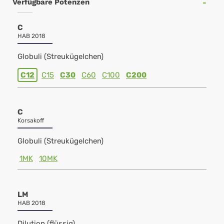
Verfügbare Potenzen
C
HAB 2018
Globuli (Streukügelchen)
C12
C15
C30
C60
C100
C200
C
Korsakoff
Globuli (Streukügelchen)
1MK
10MK
LM
HAB 2018
Dilution (flüssig)