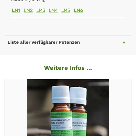
LM1
LM2
LM3
LM4
LM5
LM6
Liste aller verfügbarer Potenzen
Weitere Infos ...