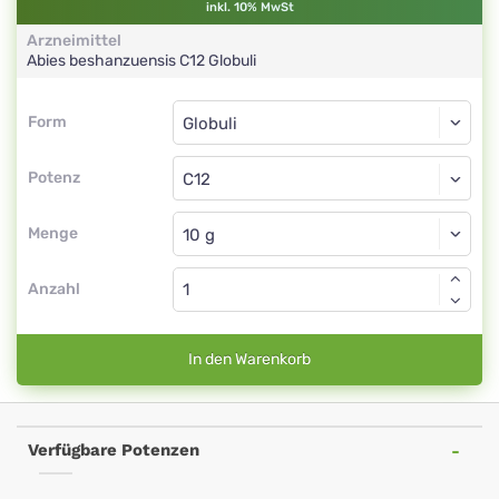
inkl. 10% MwSt
Arzneimittel
Abies beshanzuensis
C12
Globuli
Form
Form
Globuli
Potenz
C12
Globuli
Menge
Anzahl
In den Warenkorb
Verfügbare Potenzen