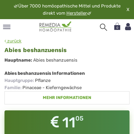
🌿
Über 7000 homöopathische Mittel und Produkte
X
direkt vom
Hersteller
🌿
0
pand
zurück
rache
Abies beshanzuensis
pand
Abies
Hauptname:
Abies beshanzuensis
op
beshanzuensis
pand
Abies beshanzuensis Informationen
möopathie
Hauptgruppe
:
Pflanze
Familie
:
Pinaceae - Kieferngewächse
MEHR INFORMATIONEN
pand
rvice
pand
11
05
er
media