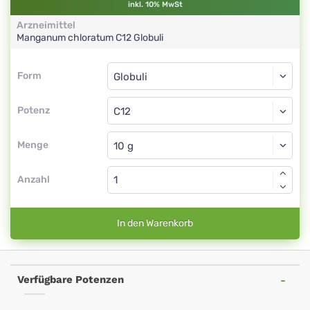
inkl. 10% MwSt
Arzneimittel
Manganum chloratum
C12
Globuli
Form
Form
Globuli
Potenz
C12
Globuli
Menge
Anzahl
In den Warenkorb
Verfügbare Potenzen