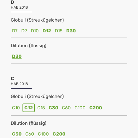
D
HAB 2018
Globuli (Streukügelchen)
D7
D9
D10
D12
D15
D30
Dilution (flüssig)
D30
C
HAB 2018
Globuli (Streukügelchen)
C10
C12
C15
C30
C60
C100
C200
Dilution (flüssig)
C30
C60
C100
C200