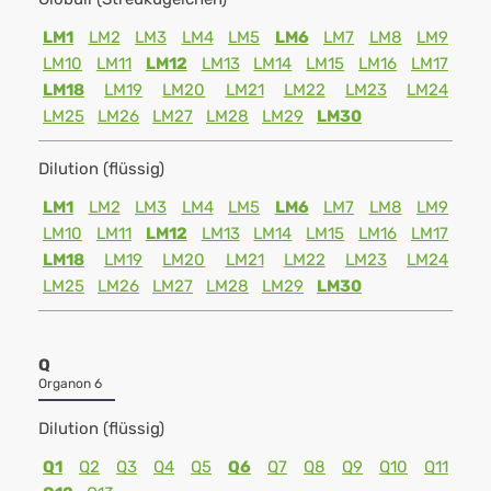
LM1
LM2
LM3
LM4
LM5
LM6
LM7
LM8
LM9
LM10
LM11
LM12
LM13
LM14
LM15
LM16
LM17
LM18
LM19
LM20
LM21
LM22
LM23
LM24
LM25
LM26
LM27
LM28
LM29
LM30
Dilution (flüssig)
LM1
LM2
LM3
LM4
LM5
LM6
LM7
LM8
LM9
LM10
LM11
LM12
LM13
LM14
LM15
LM16
LM17
LM18
LM19
LM20
LM21
LM22
LM23
LM24
LM25
LM26
LM27
LM28
LM29
LM30
Q
Organon 6
Dilution (flüssig)
Q1
Q2
Q3
Q4
Q5
Q6
Q7
Q8
Q9
Q10
Q11