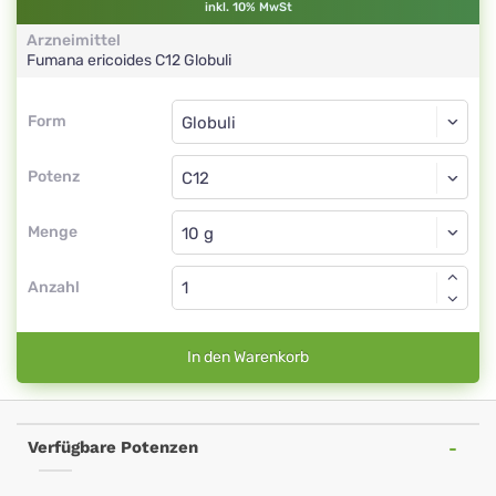
inkl. 10% MwSt
Arzneimittel
Fumana ericoides
C12
Globuli
Form
Form
Globuli
Potenz
C12
Globuli
Menge
Anzahl
In den Warenkorb
Verfügbare Potenzen