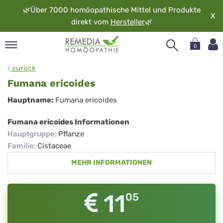
🌿
Über 7000 homöopathische Mittel und Produkte
X
direkt vom
Hersteller
🌿
0
pand
zurück
rache
Fumana ericoides
pand
Fumana
Hauptname:
Fumana ericoides
op
ericoides
pand
Fumana ericoides Informationen
möopathie
Hauptgruppe
:
Pflanze
Familie
:
Cistaceae
MEHR INFORMATIONEN
pand
rvice
pand
11
05
er
media