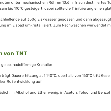
inuten unter mechanischem Rühren 10,6ml frisch destilliertes Tol
am bis 110°C gesteigert, dabei sollte die Trinitrierung einen gl
schließende auf 350g Eis/Wasser gegossen und dann abgesaugt
ung im Eisbad umkristallisiert. Zum Nachwaschen werwendet ma
n von TNT
gelbe, nadelförmige Kristalle;
rträgt Dauererhitzung auf 140°C, oberhalb von 160°C tritt Gase
rker Rußentwicklung auf.
öslich, in Alkohol und Ether wenig, in Aceton, Toluol und Benzol 