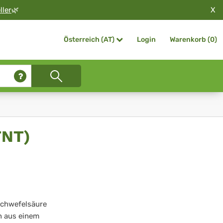
X
ller
🌿
Login
Warenkorb (
0
)
Österreich (AT)
TNT)
Schwefelsäure
n aus einem