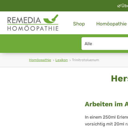
🌿
Üb
Shop
Homöopathie
Search
type
Homöopathie
Lexikon
Trinitrotoluenum
Trinitrotoluenum
Her
Arbeiten im 
In einem 250ml Erlen
vorsichtig mit 20ml 