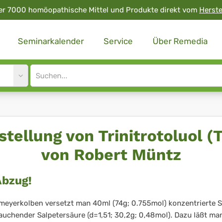
er 7000 homöopathische Mittel und Produkte direkt vom
Herste
Seminarkalender
Service
Über Remedia
Site
search
input
stellung von Trinitrotoluol (
von Robert Müntz
Abzug!
meyerkolben versetzt man 40ml (74g; 0.755mol) konzentrierte 
rauchender Salpetersäure (d=1,51; 30,2g; 0,48mol). Dazu läßt ma