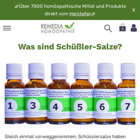
🌿
Über 7000 homöopathische Mittel und Produkte
X
direkt vom
Hersteller
🌿
0
Schüßlersalze
pand
Was sind Schüßler-Salze?
rache
pand
op
pand
möopathie
pand
rvice
pand
er
media
Gleich einmal vorweggenommen: Schüsslersalze haben