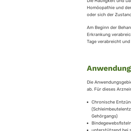
Die Häufigkeit und D
Homöopathie und dem 
oder sich der Zustand
Am Beginn der Behand
Erkrankung verabreic
Tage verabreicht und 
Anwendungs
Die Anwendungsgebiet
ab. Für dieses Arzne
Chronische Entzün
(Schleimbeutelent
Gehörgangs)
Bindegewebsfistel
unterstützend bei 