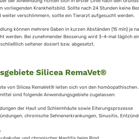
auer der Anwendung richten sich in erster Linie nach den Grund
vorliegenden Krankheitsbild. Sollte nach 24 Stunden keine Be
 weiter verschlimmern, sollte ein Tierarzt aufgesucht werden.
lung können mehrere Gaben in kurzen Abständen (15 min) je n
ht werden. Bei zunehmender Besserung wird 3-4-mal täglich ein
schließlich seltener dosiert bzw. abgesetzt.
gebiete Silicea RemaVet®
e von Silicea RemaVet® leiten sich von den homöopathischen A
imittel sind folgende Anwendungsgebiete zugelassen:
dungen der Haut und Schleimhäute sowie Eiterungsprozesse
zündungen, chronische Sehnenerkrankungen, Sinusitis, Entzün
n
subakuter und chronischer Mastitis beim Rind