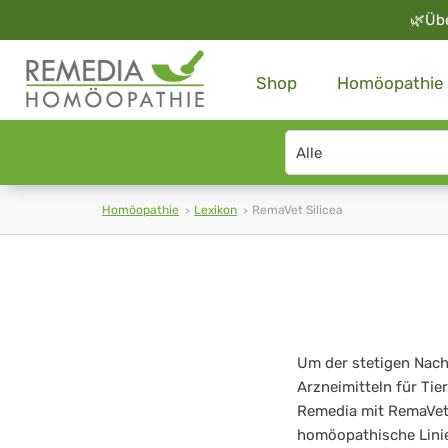
🌿
Üb
Shop
Homöopathie
Search
type
Homöopathie
Lexikon
RemaVet Silicea
RemaVet
Silicea
Um der stetigen Nac
Arzneimitteln für Ti
Remedia mit RemaVet
homöopathische Linie