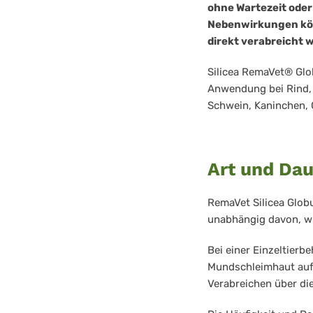
ohne Wartezeit ode
Nebenwirkungen kön
direkt verabreicht 
Silicea RemaVet® Glob
Anwendung bei Rind, 
Schwein, Kaninchen, G
Art und Da
RemaVet Silicea Globu
unabhängig davon, wi
Bei einer Einzeltierb
Mundschleimhaut aufg
Verabreichen über die