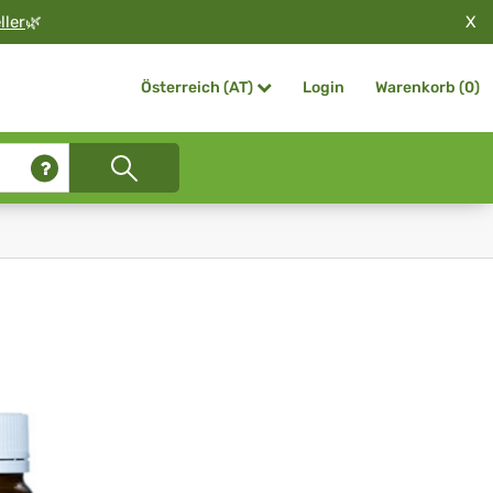
X
ller
🌿
Login
Warenkorb (
0
)
Österreich (AT)