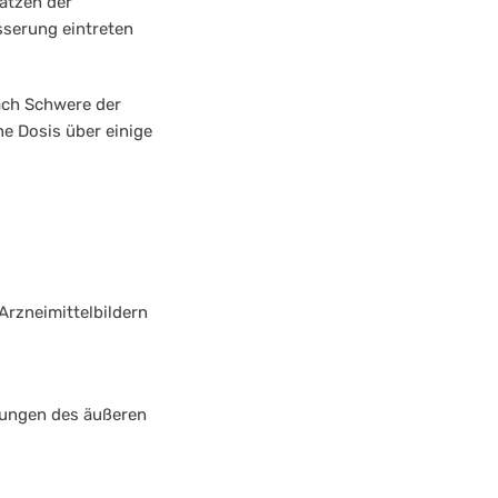
sätzen der
sserung eintreten
ach Schwere der
e Dosis über einige
rzneimittelbildern
dungen des äußeren