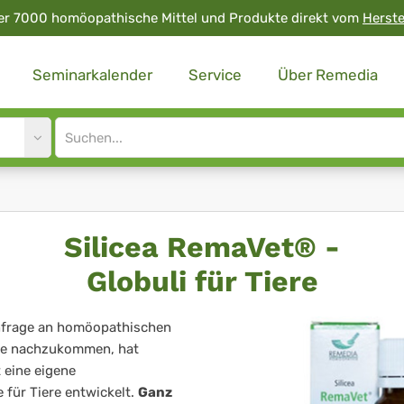
er 7000 homöopathische Mittel und Produkte direkt vom
Herste
Seminarkalender
Service
Über Remedia
Site
search
input
Silicea RemaVet® -
Globuli für Tiere
hfrage an homöopathischen
ere nachzukommen, hat
 eine eigene
 für Tiere entwickelt.
Ganz