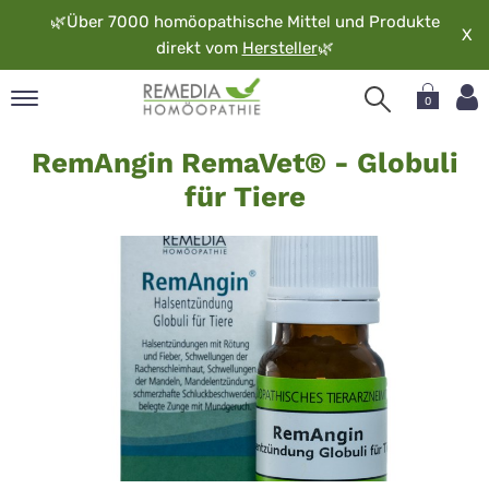
🌿
Über 7000 homöopathische Mittel und Produkte
X
direkt vom
Hersteller
🌿
0
RemaVet
pand
RemAngin RemaVet® - Globuli
RemAngin
rache
für Tiere
pand
op
pand
möopathie
pand
rvice
pand
er
media