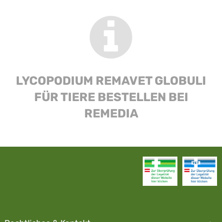
LYCOPODIUM REMAVET GLOBULI
FÜR TIERE BESTELLEN BEI
REMEDIA