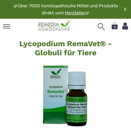
🌿
Über 7000 homöopathische Mittel und Produkte
X
direkt vom
Hersteller
🌿
0
RemaVet
pand
Lycopodium RemaVet® -
Lycopodium
rache
Globuli für Tiere
pand
op
pand
möopathie
pand
rvice
pand
er
media