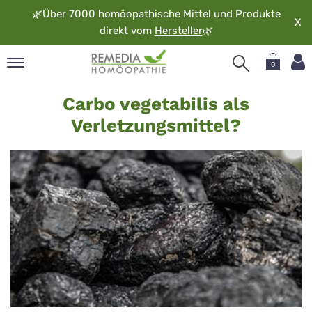
🌿
Über 7000 homöopathische Mittel und Produkte
X
direkt vom
Hersteller
🌿
0
Carbo
pand
Carbo vegetabilis als
vegetabilis
rache
Verletzungsmittel?
-
pand
op
Fuckert
pand
möopathie
pand
rvice
pand
er
media