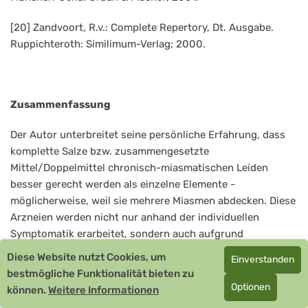
[20] Zandvoort, R.v.: Complete Repertory, Dt. Ausgabe.
Ruppichteroth: Similimum-Verlag; 2000.
Zusammenfassung
Der Autor unterbreitet seine persönliche Erfahrung, dass
komplette Salze bzw. zusammengesetzte
Mittel/Doppelmittel chronisch-miasmatischen Leiden
besser gerecht werden als einzelne Elemente -
möglicherweise, weil sie mehrere Miasmen abdecken. Diese
Arzneien werden nicht nur anhand der individuellen
Symptomatik erarbeitet, sondern auch aufgrund
miasmatischer Überlegungen ausgewählt. Gold und seine
Diese Website nutzt Cookies, um
Einverstanden
Salze sind bekanntermaßen der Syphilinie zugeordnet,
bestmögliche Funktionalität bieten zu
Aurum phosphoricum, ein fast unbekanntes Goldsalz aus
Optionen
können.
Weitere Informationen
alten Beständen, dessen Wirkung nur anhand seiner