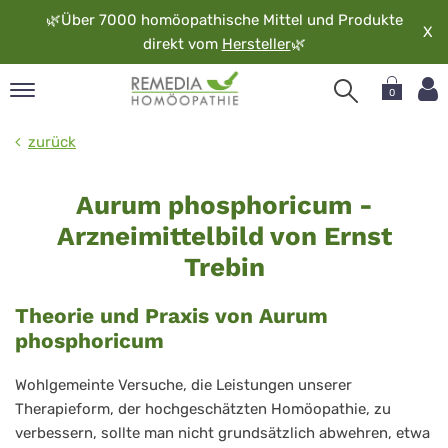
🌿
Über 7000 homöopathische Mittel und Produkte
X
direkt vom
Hersteller
🌿
0
pand
zurück
rache
Aurum
pand
Aurum phosphoricum -
op
phosphoricum
Arzneimittelbild von Ernst
pand
möopathie
Trebin
Theorie und Praxis von Aurum
phosphoricum
pand
rvice
Wohlgemeinte Versuche, die Leistungen unserer
pand
Therapieform, der hochgeschätzten Homöopathie, zu
er
media
verbessern, sollte man nicht grundsätzlich abwehren, etwa