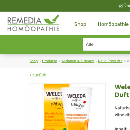
🌿
Üb
Shop
Homöopathie
Search
type
Shop
Produkte
Aktionen % & Neues
Neue Produkte
W
zurück
We
Wele
Duft
Ba
Cal
Naturko
Windelb
Wu
Inhalt