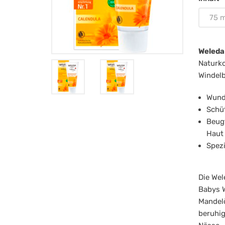
mit
75 m
Duf
75
Weleda
Naturko
Windelb
Wund
Schüt
Beugt
Haut
Spezi
Die Wel
Babys W
Mandelö
beruhig