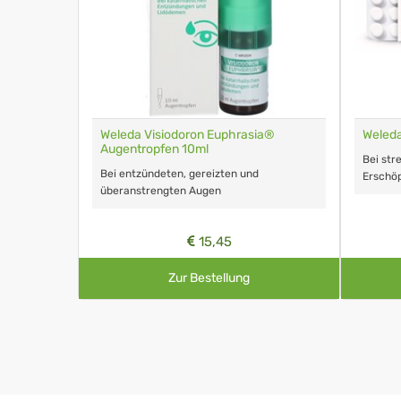
Weleda Visiodoron Euphrasia®
Weleda
Augentropfen 10ml
Bei str
Bei entzündeten, gereizten und
Erschö
überanstrengten Augen
15,45
Zur Bestellung