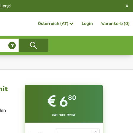
X
ller
🌿
Login
Warenkorb (
0
)
Österreich (AT)
it
6
80
den
inkl. 10% MwSt