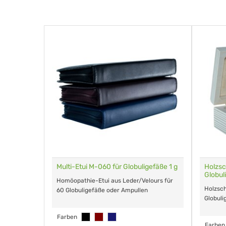
rt von
Multi-Etui M-060 für Globuligefäße 1 g
Holzsc
Huber
Globul
Homöopathie-Etui aus Leder/Velours für
Holzsch
60 Globuligefäße oder Ampullen
Globuli
Farben
Farben