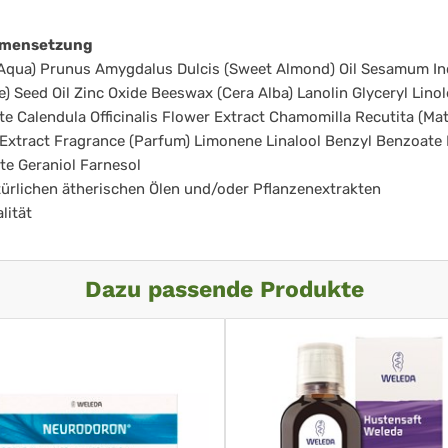
mensetzung
Aqua) Prunus Amygdalus Dulcis (Sweet Almond) Oil Sesamum I
) Seed Oil Zinc Oxide Beeswax (Cera Alba) Lanolin Glyceryl Linol
te Calendula Officinalis Flower Extract Chamomilla Recutita (Matr
Extract Fragrance (Parfum) Limonene Linalool Benzyl Benzoate
ate Geraniol Farnesol
ürlichen ätherischen Ölen und/oder Pflanzenextrakten
lität
Dazu passende Produkte