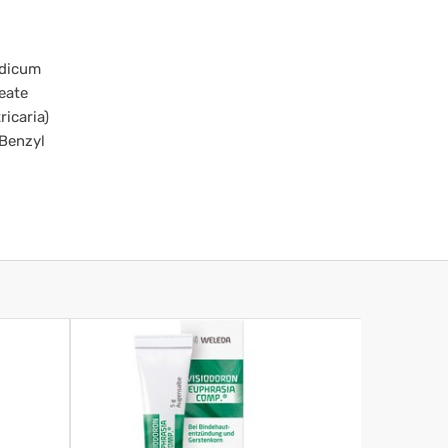
ndicum
eate
icaria)
 Benzyl