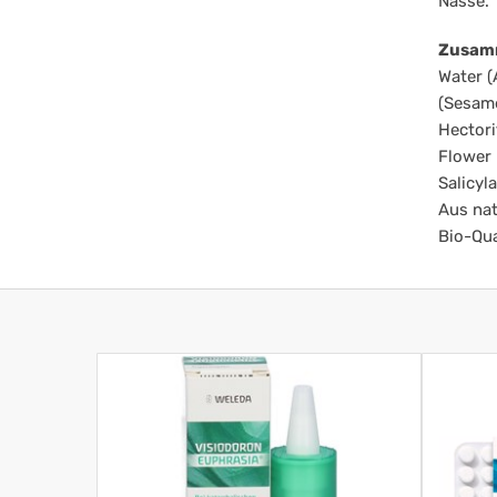
Nässe.
Zusam
Water (
(Sesame
Hectori
Flower 
Salicyl
Aus nat
Bio-Qua