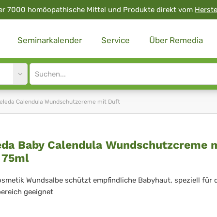
er 7000 homöopathische Mittel und Produkte direkt vom
Herste
Seminarkalender
Service
Über Remedia
Site
search
input
eleda Calendula Wundschutzcreme mit Duft
leda
da Baby Calendula Wundschutzcreme m
 75ml
by
endula
smetik Wundsalbe schützt empfindliche Babyhaut, speziell für 
ereich geeignet
ndschutzcreme