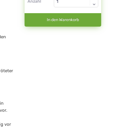
Anzahl
In den Warenkorb
den
öteter
in
vor.
ig vor