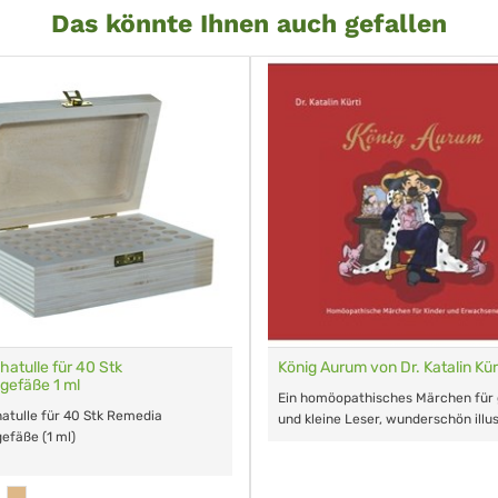
Das könnte Ihnen auch gefallen
hatulle für 40 Stk
König Aurum von Dr. Katalin Kür
igefäße 1 ml
Ein homöopathisches Märchen für
atulle für 40 Stk Remedia
und kleine Leser, wunderschön illus
gefäße (1 ml)