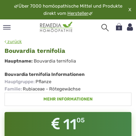
🌿
Über 7000 homöopathische Mittel und Produkte
X
direkt vom
Hersteller
🌿
0
pand
zurück
rache
Bouvardia ternifolia
pand
Bouvardia
Hauptname:
Bouvardia ternifolia
op
ternifolia
pand
Bouvardia ternifolia Informationen
möopathie
Hauptgruppe
:
Pflanze
Familie
:
Rubiaceae - Rötegewächse
MEHR INFORMATIONEN
pand
rvice
pand
11
05
er
media