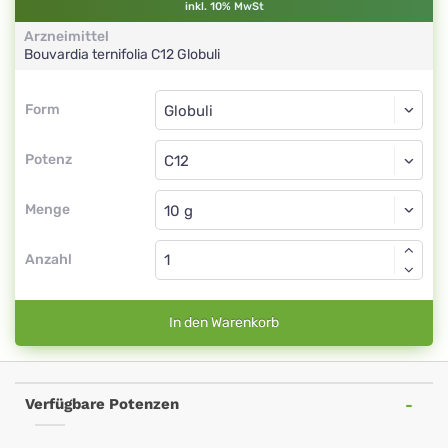
inkl. 10% MwSt
Arzneimittel
Bouvardia ternifolia
C12
Globuli
Form
Form
Globuli
Potenz
C12
Globuli
Menge
Anzahl
In den Warenkorb
Verfügbare Potenzen