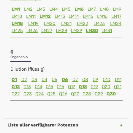
LM1
LM2
LM3
LM4
LM5
LM6
LM7
LM8
LM9
LM10
LM11
LM12
LM13
LM14
LM15
LM16
LM17
LM18
LM19
LM20
LM21
LM22
LM23
LM24
LM25
LM26
LM27
LM28
LM29
LM30
LM31
Q
Organon 6
Dilution (flüssig)
Q1
Q2
Q3
Q4
Q5
Q6
Q7
Q8
Q9
Q10
Q11
Q12
Q13
Q14
Q15
Q16
Q17
Q18
Q19
Q20
Q21
Q22
Q23
Q24
Q25
Q26
Q27
Q28
Q29
Q30
Liste aller verfügbarer Potenzen