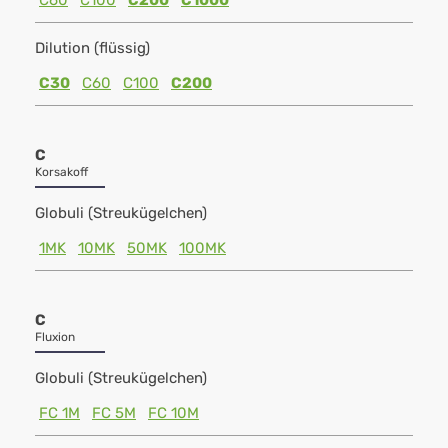
C60
C100
C200
C1000
Dilution (flüssig)
C30
C60
C100
C200
C
Korsakoff
Globuli (Streukügelchen)
1MK
10MK
50MK
100MK
C
Fluxion
Globuli (Streukügelchen)
FC 1M
FC 5M
FC 10M