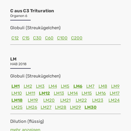
C aus C3 Trituration
Organon 6
Globuli (Streukügelchen)
C12
C15
C30
C60
C100
C200
LM
HAB 2018
Globuli (Streukügelchen)
LM1
LM2
LM3
LM4
LM5
LM6
LM7
LM8
LM9
LM10
LM11
LM12
LM13
LM14
LM15
LM16
LM17
LM18
LM19
LM20
LM21
LM22
LM23
LM24
LM25
LM26
LM27
LM28
LM29
LM30
Dilution (flüssig)
mehr anzeigen