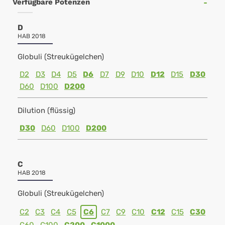
Verfügbare Potenzen
D
HAB 2018
Globuli (Streukügelchen)
D2
D3
D4
D5
D6
D7
D9
D10
D12
D15
D30
D60
D100
D200
Dilution (flüssig)
D30
D60
D100
D200
C
HAB 2018
Globuli (Streukügelchen)
C2
C3
C4
C5
C6
C7
C9
C10
C12
C15
C30