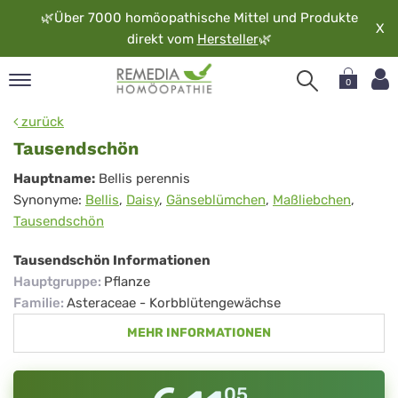
🌿
Über 7000 homöopathische Mittel und Produkte
X
direkt vom
Hersteller
🌿
0
pand
zurück
rache
Tausendschön
pand
Tausendschön
Hauptname:
Bellis perennis
op
Synonyme:
Bellis
,
Daisy
,
Gänseblümchen
,
Maßliebchen
,
pand
Tausendschön
möopathie
Tausendschön Informationen
Hauptgruppe
:
Pflanze
pand
Familie
:
Asteraceae - Korbblütengewächse
rvice
MEHR INFORMATIONEN
pand
er
media
05