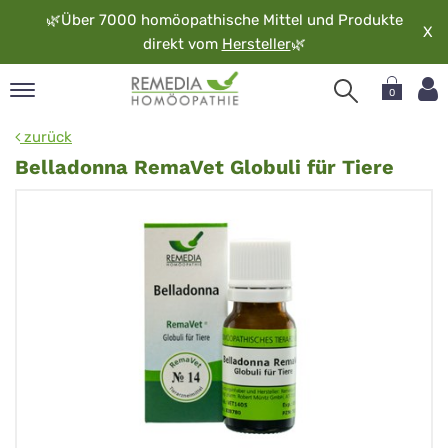
🌿
Über 7000 homöopathische Mittel und Produkte
X
direkt vom
Hersteller
🌿
0
pand
zurück
rache
Belladonna RemaVet Globuli für Tiere
pand
op
pand
möopathie
pand
rvice
pand
er
media