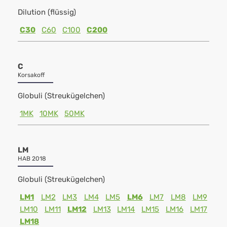
Dilution (flüssig)
C30
C60
C100
C200
C
Korsakoff
Globuli (Streukügelchen)
1MK
10MK
50MK
LM
HAB 2018
Globuli (Streukügelchen)
LM1
LM2
LM3
LM4
LM5
LM6
LM7
LM8
LM9
LM10
LM11
LM12
LM13
LM14
LM15
LM16
LM17
LM18