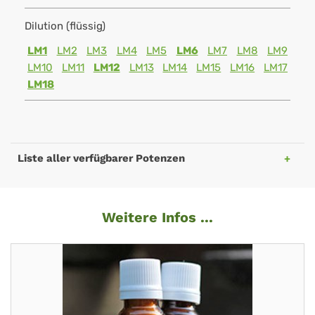
Dilution (flüssig)
LM1
LM2
LM3
LM4
LM5
LM6
LM7
LM8
LM9
LM10
LM11
LM12
LM13
LM14
LM15
LM16
LM17
LM18
Liste aller verfügbarer Potenzen
Weitere Infos ...