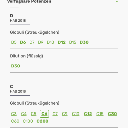
Verfügbare Potenzen
D
HAB 2018
Globuli (Streukügelchen)
D5
D6
D7
D9
D10
D12
D15
D30
Dilution (flüssig)
D30
C
HAB 2018
Globuli (Streukügelchen)
C3
C4
C5
C6
C7
C9
C10
C12
C15
C30
C60
C100
C200