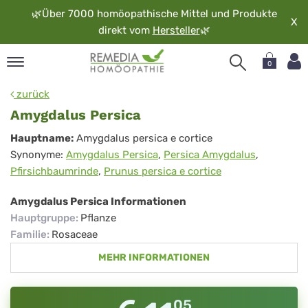
🌿
Über 7000 homöopathische Mittel und Produkte
X
direkt vom
Hersteller
🌿
0
pand
zurück
rache
Amygdalus Persica
pand
Amygdalus
Hauptname:
Amygdalus persica e cortice
op
Synonyme:
Amygdalus Persica
,
Persica Amygdalus
,
Persica
pand
Pfirsichbaumrinde
,
Prunus persica e cortice
möopathie
Amygdalus Persica Informationen
Hauptgruppe
:
Pflanze
pand
Familie
:
Rosaceae
rvice
MEHR INFORMATIONEN
pand
er
media
05