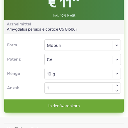
11
inkl. 10% MwSt
Arzneimittel
Amygdalus persica e cortice
C6
Globuli
Form
Form
Globuli
Potenz
C6
Globuli
Menge
Anzahl
In den Warenkorb