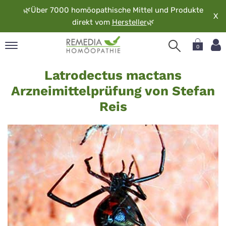
🌿
Über 7000 homöopathische Mittel und Produkte
X
direkt vom
Hersteller
🌿
0
Latrodectus
pand
Latrodectus mactans
mactans
rache
Arzneimittelprüfung von Stefan
-
pand
Reis
op
Reis
pand
möopathie
pand
rvice
pand
er
media