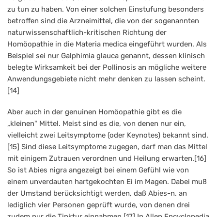
zu tun zu haben. Von einer solchen Einstufung besonders
betroffen sind die Arzneimittel, die von der sogenannten
naturwissenschaftlich-kritischen Richtung der
Homöopathie in die Materia medica eingeführt wurden. Als
Beispiel sei nur Galphimia glauca genannt, dessen klinisch
belegte Wirksamkeit bei der Pollinosis an mögliche weitere
Anwendungsgebiete nicht mehr denken zu lassen scheint.
[14]
Aber auch in der genuinen Homöopathie gibt es die
„kleinen" Mittel. Meist sind es die, von denen nur ein,
vielleicht zwei Leitsymptome (oder Keynotes) bekannt sind.
[15] Sind diese Leitsymptome zugegen, darf man das Mittel
mit einigem Zutrauen verordnen und Heilung erwarten.[16]
So ist Abies nigra angezeigt bei einem Gefühl wie von
einem unverdauten hartgekochten Ei im Magen. Dabei muß
der Umstand berücksichtigt werden, daß Abies-n. an
lediglich vier Personen geprüft wurde, von denen drei
zudem nur die Tinktur einnahmen.[17] In Allen Encyclopedia