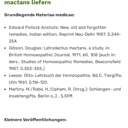
mactans liefern
Grundlegende Materiae medicae:
Edward Pollock Anshutz: New, old and forgotten
remedies, Indian edition, Reprint Neu-Delhi 1987, S.244-
254.
Gibson, Douglas: Latrodectus mactans, a study, in:
British Homoeopathic Journal, 1971, 60, 108 (auch in:
ders.: Studies of Homoeopathic Remedies, Beaconsfield
1987, S.302-305.)
Leeser, Otto: Lehrbuch der Homöopathie, Bd.C, Tiergifte,
Ulm 1961, S.116-120.
Martiny, M./Rabe, H./Upham, R. (Hrsg.): Schlangen- und
Insektengifte, Berlin o.J., S.59ff.
Kleinere Veröffentlichungen: