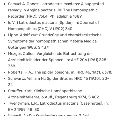
Samuel A. Jones: Latrodectus mactans: A suggested
remedy in Angina pectoris, in: The Homoeopathic
Recorder (HRC), Vol.4, Philadelphia 1889.
(o.V.:) Latrodectus mactans (Spider), in: Journal of
Homoeopathics (JHC) V (1902) 340
Lippe, Adolf zur: Grundzüge und charaktersistische
Symptome der homöopathischen Materia Medica,
Göttingen 1983, S.437f.
Mezger, Julius: Vergleichende Betrachtung der
Arzneimittelbilder der Spinnen, in: AHZ 206 (1961) 328-
338.
Roberts, H.A.: The spider poisons, in: HRC 46, 1931, 637ff.
Schwartz, William H.: Spider Bite, in: HRC 45 (1930), 20-
24
Stauffer, Karl: Klinische Homöopathische
Arzneimittellehre, 6.Aufl., Regensburg 1974, S.402.
Twentyman, L.R.: Latrodectus mactans [Case notes], in:
BHJ 1959, 48, 30.
Voegeli, A.: Die Kreislauferkrankungen, 3.Aufl.,