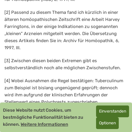
[2] Passend zu diesem Thema fand ich kürzlich in einer
älteren homöopathischen Zeitschrift eine Arbeit Harvey
Farringtons, in der einige Indikationen zu sogenannten
„kleinen" Arzneien mitgeteilt werden. Die Übersetzung
dieses Artikels finden Sie in: Archiv für Homöopathik, 6,
1997, III.
[3] Zwischen diesen beiden Extremen gibt es
selbstverständlich noch alle möglichen Zwischenstufen.
[4] Wobei Ausnahmen die Regel bestätigen: Tuberculinum
zum Beispiel ist bislang ungenügend geprüft; dennoch
wird ihm aufgrund der klinischen Erfahrungen der
Stellenwert eines Polychrests zugeschrieben.
Diese Website nutzt Cookies, um
Einverstanden
[5] „Es giebt einige wenige Arzneien, deren meiste
bestmögliche Funktionalität bieten zu
Symptome mit den Symptomen der gewöhnlichsten und
Optionen
können.
Weitere Informationen
häufigsten Krankheiten des Menschen [...] an Aehnlichkeit