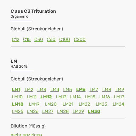
C aus C3 Trituration
Organon 6
Globuli (Streukügelchen)
C12
C15
C30
C60
C100
C200
LM
HAB 2018
Globuli (Streukügelchen)
LM1
LM2
LM3
LM4
LM5
LM6
LM7
LM8
LM9
LM10
LM11
LM12
LM13
LM14
LM15
LM16
LM17
LM18
LM19
LM20
LM21
LM22
LM23
LM24
LM25
LM26
LM27
LM28
LM29
LM30
Dilution (flüssig)
mehr anzeigen