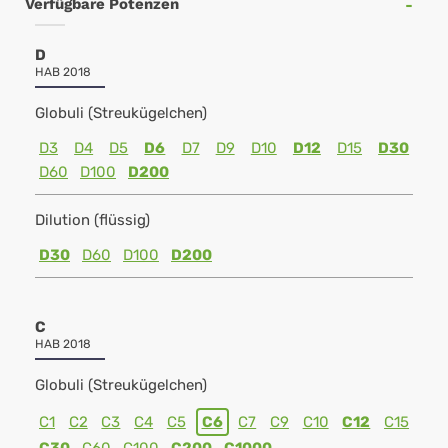
Verfügbare Potenzen
D
HAB 2018
Globuli (Streukügelchen)
D3
D4
D5
D6
D7
D9
D10
D12
D15
D30
D60
D100
D200
Dilution (flüssig)
D30
D60
D100
D200
C
HAB 2018
Globuli (Streukügelchen)
C1
C2
C3
C4
C5
C6
C7
C9
C10
C12
C15