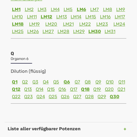
LM1
LM2
LM3
LM4
LM5
LM6
LM7
LM8
LM9
LM10
LM11
LM12
LM13
LM14
LM15
LM16
LM17
LM18
LM19
LM20
LM21
LM22
LM23
LM24
LM25
LM26
LM27
LM28
LM29
LM30
LM31
Q
Organon 6
Dilution (flüssig)
Q1
Q2
Q3
Q4
Q5
Q6
Q7
Q8
Q9
Q10
Q11
Q12
Q13
Q14
Q15
Q16
Q17
Q18
Q19
Q20
Q21
Q22
Q23
Q24
Q25
Q26
Q27
Q28
Q29
Q30
Liste aller verfügbarer Potenzen