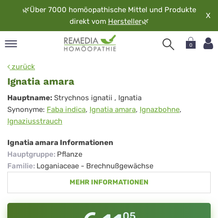
🌿
Über 7000 homöopathische Mittel und Produkte
X
direkt vom
Hersteller
🌿
0
pand
zurück
rache
Ignatia amara
pand
Ignatia
Hauptname:
Strychnos ignatii
, Ignatia
op
Synonyme:
Faba indica
,
Ignatia amara
,
Ignazbohne
,
amara
pand
Ignaziusstrauch
möopathie
Ignatia amara Informationen
Hauptgruppe
:
Pflanze
pand
Familie
:
Loganiaceae - Brechnußgewächse
rvice
MEHR INFORMATIONEN
pand
er
media
05