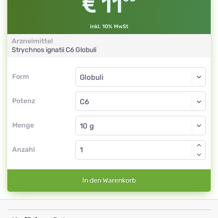
11
inkl. 10% MwSt
Arzneimittel
Strychnos ignatii
C6
Globuli
Form
Form
Globuli
Potenz
C6
Globuli
Menge
Anzahl
In den Warenkorb