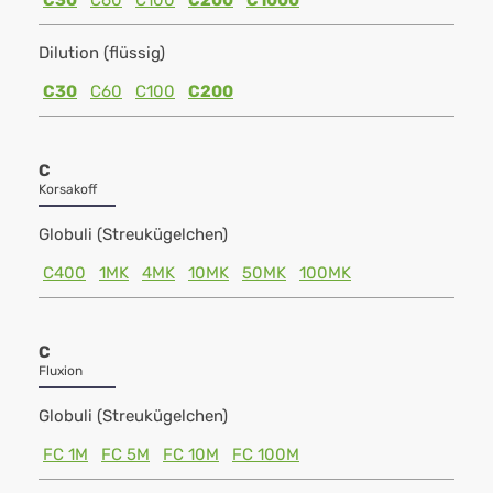
C30
C60
C100
C200
C1000
Dilution (flüssig)
C30
C60
C100
C200
C
Korsakoff
Globuli (Streukügelchen)
C400
1MK
4MK
10MK
50MK
100MK
C
Fluxion
Globuli (Streukügelchen)
FC 1M
FC 5M
FC 10M
FC 100M