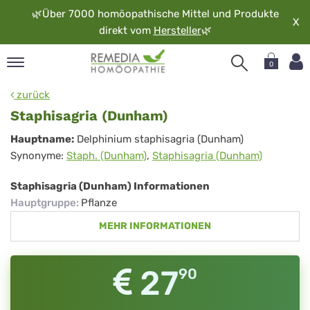
🌿
Über 7000 homöopathische Mittel und Produkte
X
direkt vom
Hersteller
🌿
0
pand
zurück
rache
Staphisagria (Dunham)
pand
Staphisagria
Hauptname:
Delphinium staphisagria (Dunham)
op
Synonyme:
Staph. (Dunham)
,
Staphisagria (Dunham)
(Dunham)
pand
möopathie
Staphisagria (Dunham) Informationen
Hauptgruppe
:
Pflanze
MEHR INFORMATIONEN
pand
rvice
pand
27
90
er
media