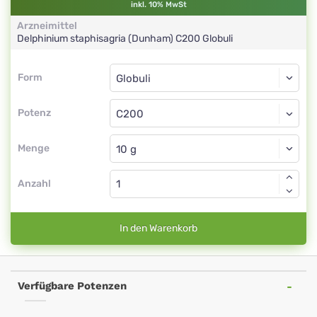
inkl. 10% MwSt
Arzneimittel
Delphinium staphisagria (Dunham)
C200
Globuli
Form
Form
Globuli
Potenz
C200
Globuli
Menge
Anzahl
In den Warenkorb
Verfügbare Potenzen