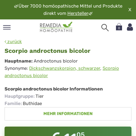
🌿
Über 7000 homöopathische Mittel und Produkte
X
direkt vom
Hersteller
🌿
0
pand
zurück
rache
Scorpio androctonus bicolor
pand
Scorpio
Hauptname:
Androctonus bicolor
op
Synonyme:
Dickschwanzskorpion, schwarzer
,
Scorpio
androctonus
pand
androctonus bicolor
möopathie
bicolor
Scorpio androctonus bicolor Informationen
Hauptgruppe
:
Tier
pand
Familie
:
Buthidae
rvice
MEHR INFORMATIONEN
pand
er
media
05