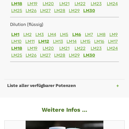
LM18
LM19
LM20
LM21
LM22
LM23
LM24
LM25
LM26
LM27
LM28
LM29
LM30
Dilution (flüssig)
LM1
LM2
LM3
LM4
LM5
LM6
LM7
LM8
LM9
LM10
LM11
LM12
LM13
LM14
LM15
LM16
LM17
LM18
LM19
LM20
LM21
LM22
LM23
LM24
LM25
LM26
LM27
LM28
LM29
LM30
Liste aller verfügbarer Potenzen
Weitere Infos ...