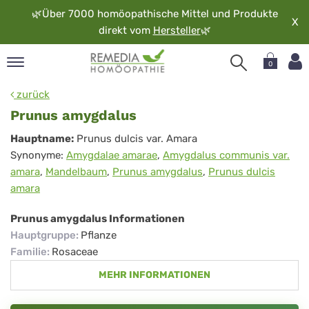
🌿
Über 7000 homöopathische Mittel und Produkte
X
direkt vom
Hersteller
🌿
0
pand
zurück
rache
Prunus amygdalus
pand
Prunus
Hauptname:
Prunus dulcis var. Amara
op
Synonyme:
Amygdalae amarae
,
Amygdalus communis var.
amygdalus
pand
amara
,
Mandelbaum
,
Prunus amygdalus
,
Prunus dulcis
möopathie
amara
Prunus amygdalus Informationen
pand
Hauptgruppe
:
Pflanze
rvice
Familie
:
Rosaceae
pand
MEHR INFORMATIONEN
er
media