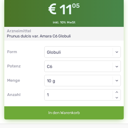
11
05
inkl. 10% MwSt
Arzneimittel
Prunus dulcis var. Amara
C6
Globuli
Form
Form
Globuli
Potenz
C6
Globuli
Menge
Anzahl
In den Warenkorb