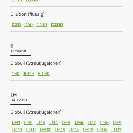
C100
C200
Dilution (flüssig)
C30
C60
C100
C200
C
Korsakoff
Globuli (Streukügelchen)
1MK
10MK
50MK
LM
HAB 2018
Globuli (Streukügelchen)
LM1
LM2
LM3
LM4
LM5
LM6
LM7
LM8
LM9
LM10
LM11
LM12
LM13
LM14
LM15
LM16
LM17