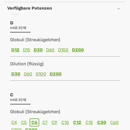
Verfügbare Potenzen
D
HAB 2018
Globuli (Streukügelchen)
D12
D15
D30
D60
D100
D200
Dilution (flüssig)
D30
D60
D100
D200
C
HAB 2018
Globuli (Streukügelchen)
C4
C5
C6
C7
C9
C10
C12
C15
C30
C60