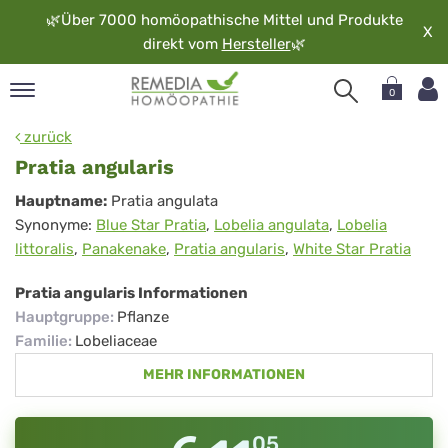
🌿
Über 7000 homöopathische Mittel und Produkte
X
direkt vom
Hersteller
🌿
0
pand
zurück
rache
Pratia angularis
pand
Pratia
Hauptname:
Pratia angulata
op
Synonyme:
Blue Star Pratia
,
Lobelia angulata
,
Lobelia
angularis
pand
littoralis
,
Panakenake
,
Pratia angularis
,
White Star Pratia
möopathie
Pratia angularis Informationen
Hauptgruppe
:
Pflanze
pand
Familie
:
Lobeliaceae
rvice
MEHR INFORMATIONEN
pand
er
media
05