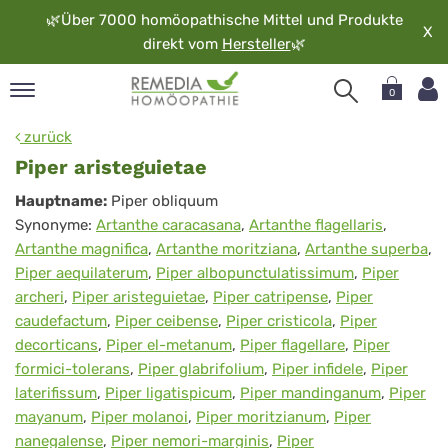
🌿
Über 7000 homöopathische Mittel und Produkte
X
direkt vom
Hersteller
🌿
0
pand
zurück
rache
Piper aristeguietae
pand
Piper
Hauptname:
Piper obliquum
op
Synonyme:
Artanthe caracasana
,
Artanthe flagellaris
,
aristeguietae
pand
Artanthe magnifica
,
Artanthe moritziana
,
Artanthe superba
,
möopathie
Piper aequilaterum
,
Piper albopunctulatissimum
,
Piper
archeri
,
Piper aristeguietae
,
Piper catripense
,
Piper
caudefactum
,
Piper ceibense
,
Piper cristicola
,
Piper
pand
decorticans
,
Piper el-metanum
,
Piper flagellare
,
Piper
rvice
formici-tolerans
,
Piper glabrifolium
,
Piper infidele
,
Piper
pand
laterifissum
,
Piper ligatispicum
,
Piper mandinganum
,
Piper
er
mayanum
,
Piper molanoi
,
Piper moritzianum
,
Piper
media
nanegalense
,
Piper nemori-marginis
,
Piper