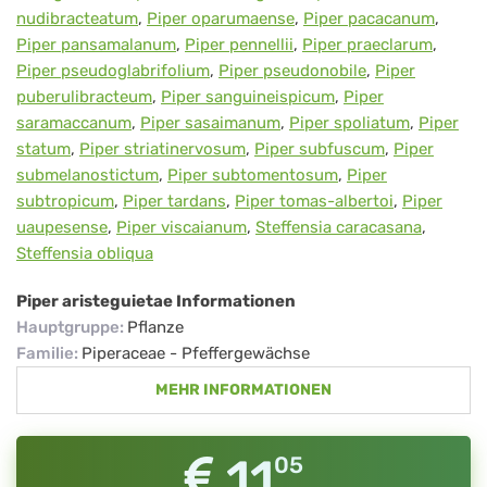
nudibracteatum
,
Piper oparumaense
,
Piper pacacanum
,
Piper pansamalanum
,
Piper pennellii
,
Piper praeclarum
,
Piper pseudoglabrifolium
,
Piper pseudonobile
,
Piper
puberulibracteum
,
Piper sanguineispicum
,
Piper
saramaccanum
,
Piper sasaimanum
,
Piper spoliatum
,
Piper
statum
,
Piper striatinervosum
,
Piper subfuscum
,
Piper
submelanostictum
,
Piper subtomentosum
,
Piper
subtropicum
,
Piper tardans
,
Piper tomas-albertoi
,
Piper
uaupesense
,
Piper viscaianum
,
Steffensia caracasana
,
Steffensia obliqua
Piper aristeguietae Informationen
Hauptgruppe
:
Pflanze
Familie
:
Piperaceae - Pfeffergewächse
MEHR INFORMATIONEN
11
05