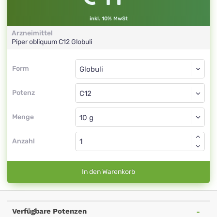
inkl. 10% MwSt
Arzneimittel
Piper obliquum
C12
Globuli
Form
Form
Globuli
Potenz
C12
Globuli
Menge
Anzahl
In den Warenkorb
Verfügbare Potenzen