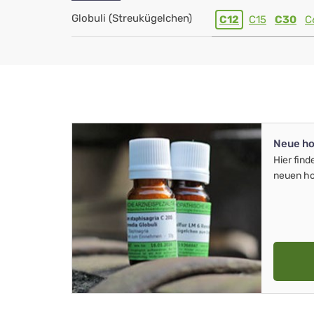
Globuli (Streukügelchen)
C12
C15
C30
C
Neue ho
Hier find
neuen ho