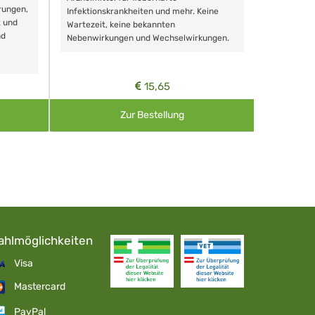
rungen,
Zähnen, au
Infektionskrankheiten und mehr. Keine
t und
Wartezeit, keine bekannten
nd
Nebenwirkungen und Wechselwirkungen.
15,65
Zur Bestellung
ahlmöglichkeiten
Visa
Mastercard
PayPal