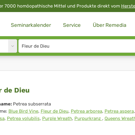
er 7000 homöopathische Mittel und Produkte direkt vom
Herste
Seminarkalender
Service
Über Remedia
Site
search
input
ur
r de Dieu
name:
Petrea subserrata
me:
Blue Bird Vine
,
Fleur de Dieu
,
Petrea arborea
,
Petrea aspera
u
sa
,
Petrea volubilis
,
Purple Wreath
,
Purpurkranz
,
Queens Wreat