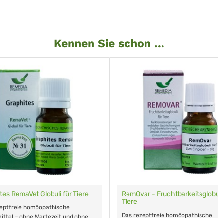
Kennen Sie schon ...
tes RemaVet Globuli für Tiere
RemOvar - Fruchtbarkeitsglobul
Tiere
zeptfreie homöopathische
Das rezeptfreie homöopathische
ittel – ohne Wartezeit und ohne