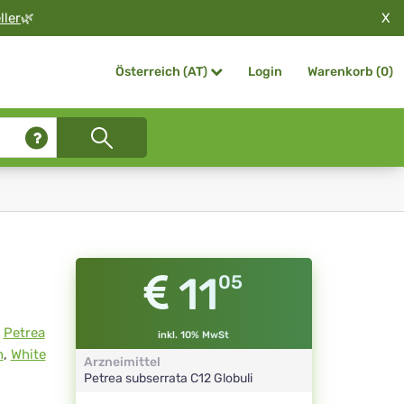
X
ller
🌿
Login
Warenkorb (
0
)
Österreich (AT)
11
05
,
Petrea
inkl. 10% MwSt
h
,
White
Arzneimittel
Petrea subserrata
C12
Globuli