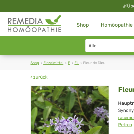
🌿
Üb
Shop
Homöopathie
Search
type
Shop
Einzelmittel
F
FL
Fleur de Dieu
zurück
Fle
Fleu
de
Haupt
Synony
Die
racemo
Petrea