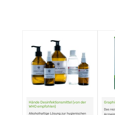
für Tiere
Hände Desinfektionsmittel (von der
Graphi
WHO empfohlen)
m Eingeben.
Das re
Alkoholhaltige Lösung zur hygienischen
Arzneim