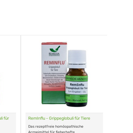
i für
RemInflu - Grippeglobuli für Tiere
Dr. Haus
sensitiv
Das rezeptfreie homöopathische
Schonende
Arzneimittel für fieberhafte