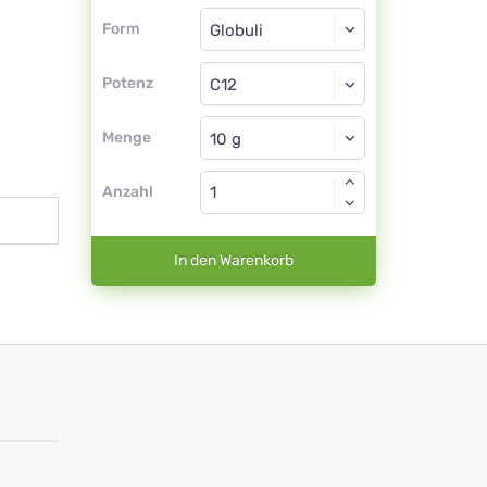
Form
Form
Globuli
Potenz
C12
Globuli
Menge
Anzahl
In den Warenkorb