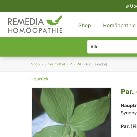
🌿
Üb
Shop
Homöopathie
Search
type
Shop
Einzelmittel
P
PA
Par. (Fincke)
zurück
Par
Par.
(Fi
Haupt
Synony
Par. (F