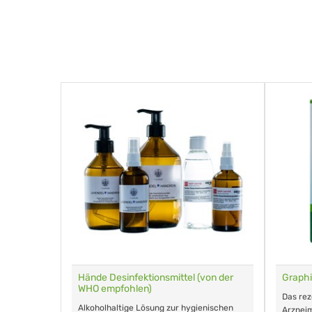
für Tiere
Hände Desinfektionsmittel (von der
Graphi
WHO empfohlen)
m Eingeben.
Das re
Alkoholhaltige Lösung zur hygienischen
Arzneim