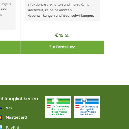
rungen,
Zähnen, au
Infektionskrankheiten und mehr. Keine
t und
Wartezeit, keine bekannten
nd
Nebenwirkungen und Wechselwirkungen.
15,65
Zur Bestellung
ahlmöglichkeiten
Visa
Mastercard
PayPal