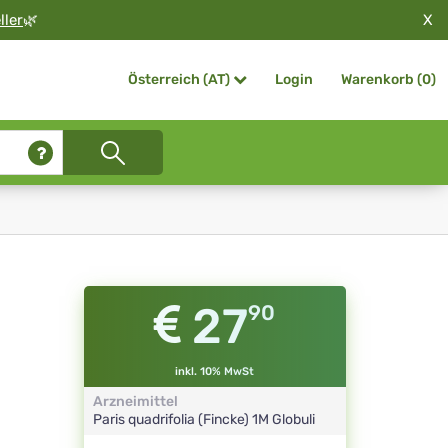
X
ller
🌿
Login
Warenkorb (
0
)
Österreich (AT)
27
90
inkl. 10% MwSt
Arzneimittel
Paris quadrifolia (Fincke)
1M
Globuli