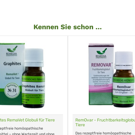
Kennen Sie schon ...
tes RemaVet Globuli für Tiere
RemOvar - Fruchtbarkeitsglobul
Tiere
zeptfreie homöopathische
Das rezeptfreie homöopathische
ittel – ohne Wartezeit und ohne