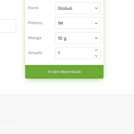
Form
Form
Globuli
Potenz
1M
Globuli
Menge
Anzahl
In den Warenkorb