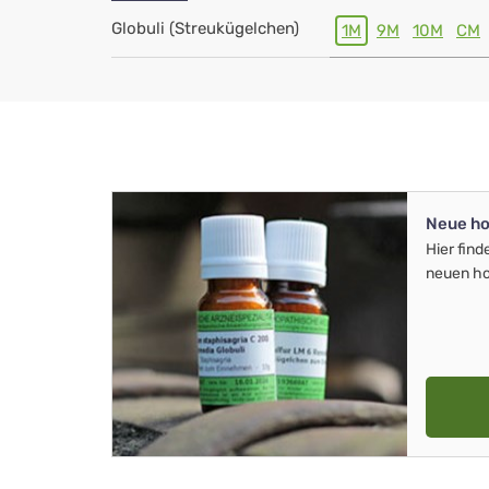
Globuli (Streukügelchen)
1M
9M
10M
CM
Neue ho
Hier find
neuen ho