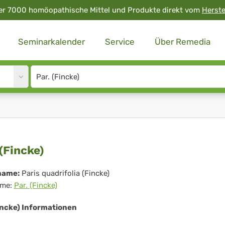
er 7000 homöopathische Mittel und Produkte direkt vom
Herste
Seminarkalender
Service
Über Remedia
Site
search
input
.
 (Fincke)
ncke)
name:
Paris quadrifolia (Fincke)
me:
Par. (Fincke)
incke) Informationen