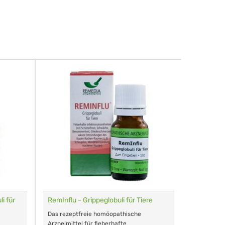
i für
RemInflu - Grippeglobuli für Tiere
Dr. Haus
sensitiv
Das rezeptfreie homöopathische
Schonende
Arzneimittel für fieberhafte