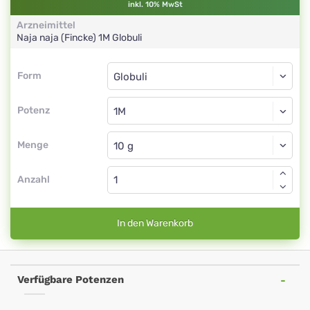
inkl. 10% MwSt
Arzneimittel
Naja naja (Fincke)
1M
Globuli
Form
Form
Globuli
Potenz
1M
Globuli
Menge
Anzahl
In den Warenkorb
Verfügbare Potenzen