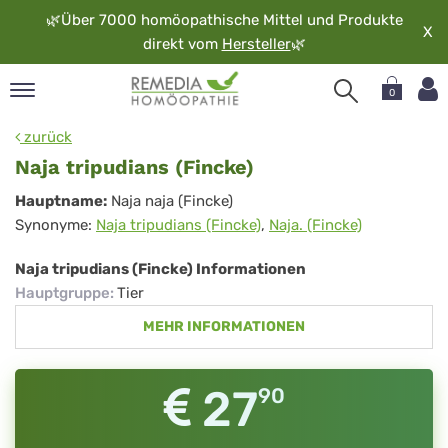
🌿
Über 7000 homöopathische Mittel und Produkte
X
direkt vom
Hersteller
🌿
0
pand
zurück
rache
Naja tripudians (Fincke)
pand
Naja
Hauptname:
Naja naja (Fincke)
op
Synonyme:
Naja tripudians (Fincke)
,
Naja. (Fincke)
tripudians
pand
möopathie
(Fincke)
Naja tripudians (Fincke) Informationen
Hauptgruppe
:
Tier
MEHR INFORMATIONEN
pand
rvice
pand
27
90
er
media