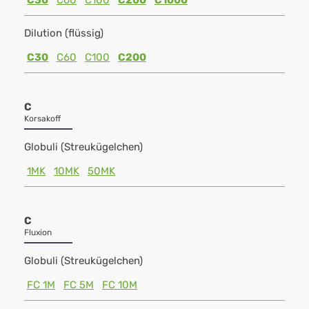
C30
C60
C100
C200
C1000
Dilution (flüssig)
C30
C60
C100
C200
C
Korsakoff
Globuli (Streukügelchen)
1MK
10MK
50MK
C
Fluxion
Globuli (Streukügelchen)
FC 1M
FC 5M
FC 10M