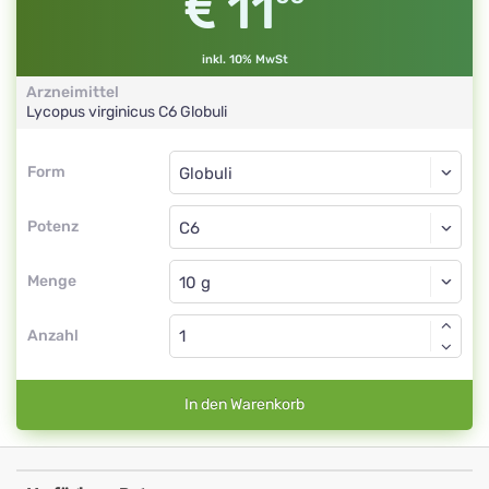
11
inkl. 10% MwSt
Arzneimittel
Lycopus virginicus
C6
Globuli
Form
Form
Globuli
Potenz
C6
Globuli
Menge
Anzahl
In den Warenkorb