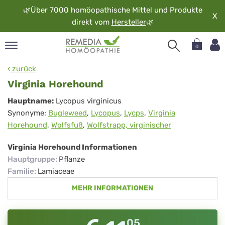
🌿
Über 7000 homöopathische Mittel und Produkte
X
direkt vom
Hersteller
🌿
0
pand
zurück
rache
Virginia Horehound
pand
Virginia
Hauptname:
Lycopus virginicus
op
Synonyme:
Bugleweed
,
Lycopus
,
Lycps
,
Virginia
Horehound
pand
Horehound
,
Wolfsfuß
,
Wolfstrapp, virginischer
möopathie
Virginia Horehound Informationen
Hauptgruppe
:
Pflanze
pand
Familie
:
Lamiaceae
rvice
MEHR INFORMATIONEN
pand
er
media
05