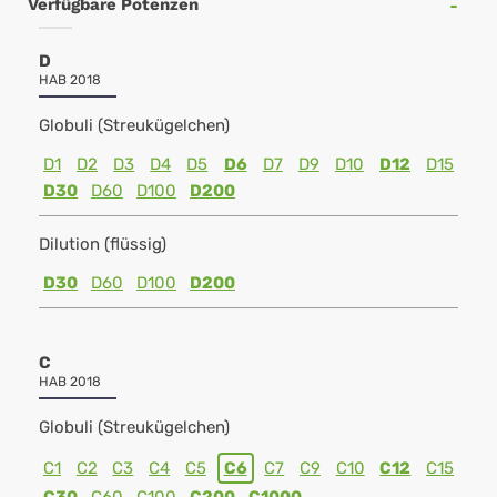
Verfügbare Potenzen
D
HAB 2018
Globuli (Streukügelchen)
D1
D2
D3
D4
D5
D6
D7
D9
D10
D12
D15
D30
D60
D100
D200
Dilution (flüssig)
D30
D60
D100
D200
C
HAB 2018
Globuli (Streukügelchen)
C1
C2
C3
C4
C5
C6
C7
C9
C10
C12
C15